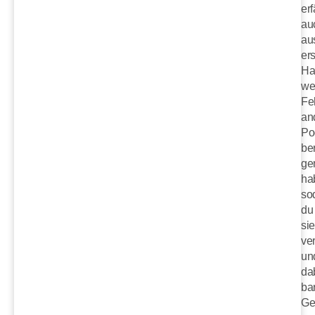
erf
au
au
ers
Ha
we
Fe
an
Po
ber
ge
ha
so
du
si
ve
un
da
ba
Ge