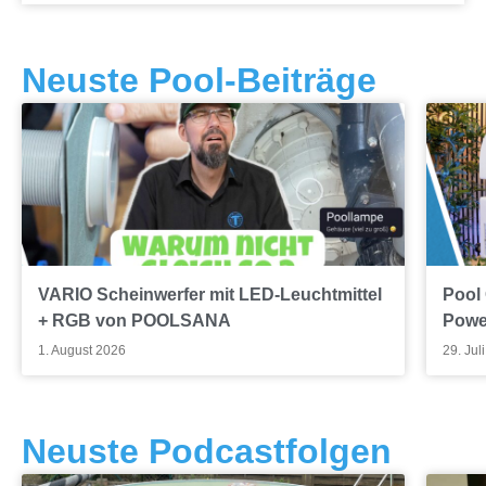
Neuste Pool-Beiträge
VARIO Scheinwerfer mit LED-Leuchtmittel
Pool
+ RGB von POOLSANA
Powe
1. August 2026
29. Jul
Neuste Podcastfolgen