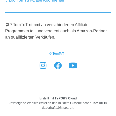
3.260
TomTuT-Base
Abonnenten
🛒 * TomTuT nimmt an verschiedenen
Affiliate
-
Programmen teil und verdient auch als Amazon-Partner
an qualifizierten Verkäufen.
© TomTuT
Erstellt mit
TYPORY Cloud
Jetzt eigene Website erstellen und mit dem Gutscheincode
TomTuT10
dauerhaft 10% sparen.