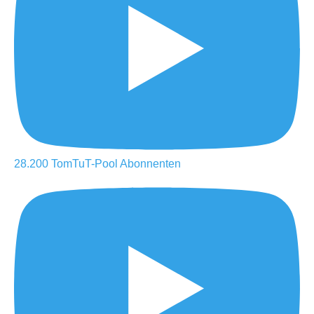
28.200
TomTuT-Pool
Abonnenten