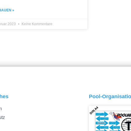
HAUEN »
bruar 2023
Keine Kommentare
ches
Pool-Organisati
m
utz