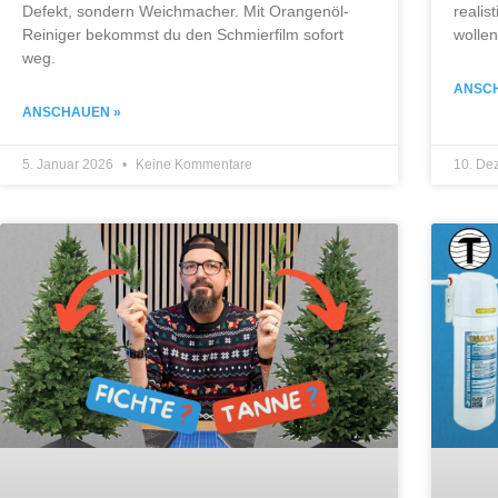
Defekt, sondern Weichmacher. Mit Orangenöl-
realis
Reiniger bekommst du den Schmierfilm sofort
wolle
weg.
ANSC
ANSCHAUEN »
5. Januar 2026
Keine Kommentare
10. De