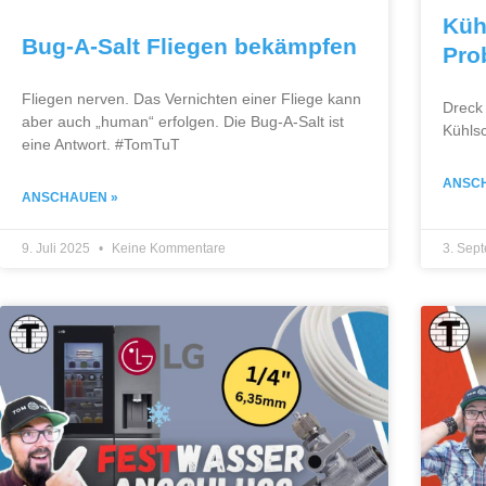
Küh
Bug-A-Salt Fliegen bekämpfen
Pro
Fliegen nerven. Das Vernichten einer Fliege kann
Dreck 
aber auch „human“ erfolgen. Die Bug-A-Salt ist
Kühls
eine Antwort. #TomTuT
ANSC
ANSCHAUEN »
9. Juli 2025
Keine Kommentare
3. Sep