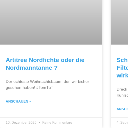
Artitree Nordfichte oder die
Sch
Nordmanntanne ?
Fil
wirk
Der echteste Weihnachtsbaum, den wir bisher
gesehen haben! #TomTuT
Dreck 
Kühls
ANSCHAUEN »
ANSC
10. Dezember 2025
Keine Kommentare
4. Sep