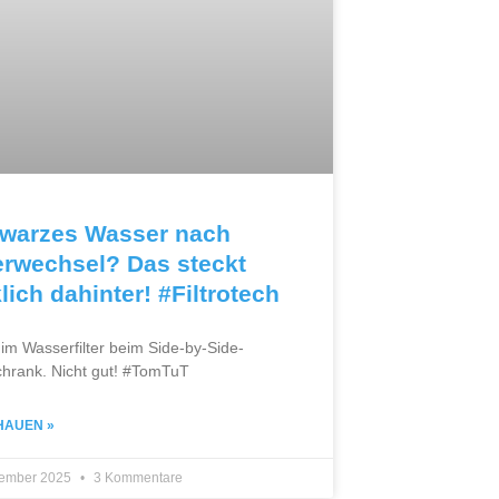
warzes Wasser nach
terwechsel? Das steckt
lich dahinter! #Filtrotech
im Wasserfilter beim Side-by-Side-
chrank. Nicht gut! #TomTuT
HAUEN »
tember 2025
3 Kommentare