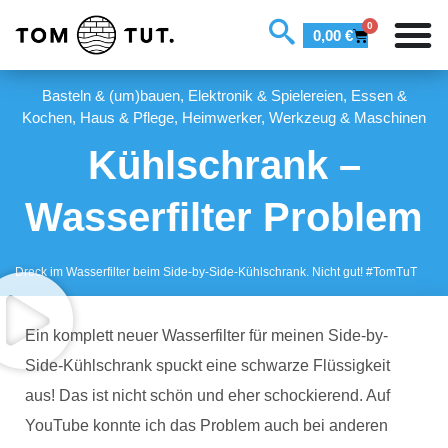
0
0,00
€
Basteln & (um)bauen
,
Elektronik & Spielereien
,
Essen &
Kochen
,
Haus & Pflege
,
Heimwerker
,
Werkzeug & Maschinen
Kühlschrank –
Wasserfilter Problem
Dreck im Wasserfilter beim Side-by-Side-Kühlschrank. Nicht gut! #TomTuT
Ein komplett neuer Wasserfilter für meinen Side-by-
Side-Kühlschrank spuckt eine schwarze Flüssigkeit
aus! Das ist nicht schön und eher schockierend. Auf
YouTube konnte ich das Problem auch bei anderen