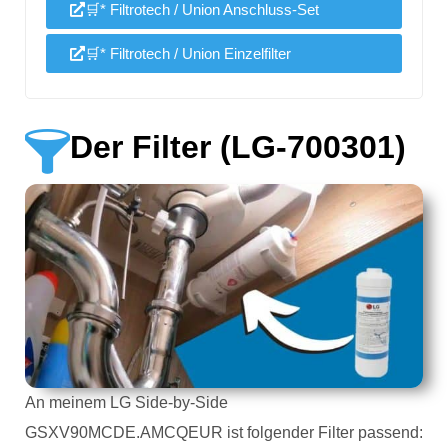
🛒* Filtrotech / Union Anschluss-Set
🛒* Filtrotech / Union Einzelfilter
Der Filter (LG-700301)
An meinem LG Side-by-Side
GSXV90MCDE.AMCQEUR ist folgender Filter passend: