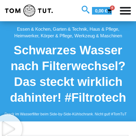
0
0,00
€
Essen & Kochen
,
Garten & Technik
,
Haus & Pflege
,
Heimwerker
,
Körper & Pflege
,
Werkzeug & Maschinen
Schwarzes Wasser
nach Filterwechsel?
Das steckt wirklich
dahinter! #Filtrotech
Dreck im Wasserfilter beim Side-by-Side-Kühlschrank. Nicht gut! #TomTuT