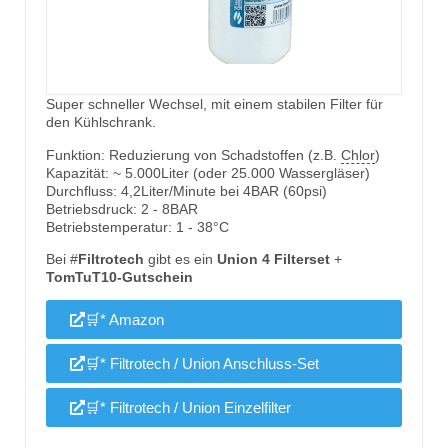
Super schneller Wechsel, mit einem stabilen Filter für
den Kühlschrank.
Funktion: Reduzierung von Schadstoffen (z.B.
Chlor
)
Kapazität: ~ 5.000Liter (oder 25.000 Wassergläser)
Durchfluss: 4,2Liter/Minute bei 4BAR (60psi)
Betriebsdruck: 2 - 8BAR
Betriebstemperatur: 1 - 38°C
Bei #
Filtrotech
gibt es ein
Union 4 Filterset
+
TomTuT10-Gutschein
🛒* Amazon
🛒* Filtrotech / Union Anschluss-Set
🛒* Filtrotech / Union Einzelfilter