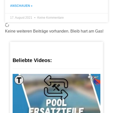
ANSCHAUEN »
17. August 2021
Keine Kommentare
Keine weiteren Beiträge vorhanden. Bleib hart am Gas!
Beliebte Videos:
Pool
Ersa
eile
18.
Dezem
2022