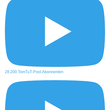
28.200
TomTuT-Pool
Abonnenten