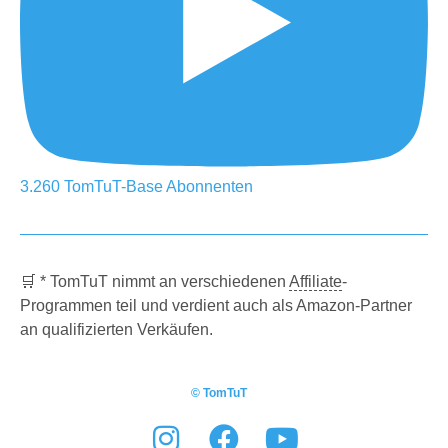
3.260
TomTuT-Base
Abonnenten
🛒 * TomTuT nimmt an verschiedenen
Affiliate
-
Programmen teil und verdient auch als Amazon-Partner
an qualifizierten Verkäufen.
© TomTuT