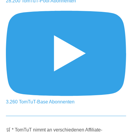
28.200
TomTuT-Pool
Abonnenten
3.260
TomTuT-Base
Abonnenten
🛒 * TomTuT nimmt an verschiedenen
Affiliate
-