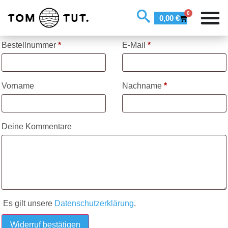
0
0,00
€
Bestellnummer
Page URI *erforderlich
*
E-Mail
*
Vorname
Nachname
*
Deine Kommentare
Es gilt unsere
Datenschutzerklärung
.
Widerruf bestätigen