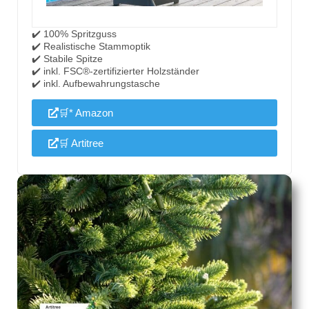
✔️ 100% Spritzguss
✔️ Realistische Stammoptik
✔️ Stabile Spitze
✔️ inkl. FSC®-zertifizierter Holzständer
✔️ inkl. Aufbewahrungstasche
🛒* Amazon
🛒 Artitree