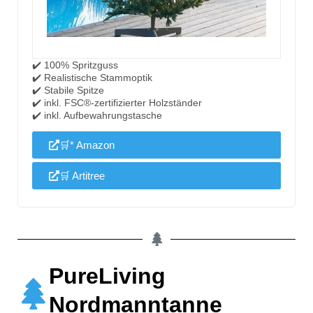
✔️ 100% Spritzguss
✔️ Realistische Stammoptik
✔️ Stabile Spitze
✔️ inkl. FSC®-zertifizierter Holzständer
✔️ inkl. Aufbewahrungstasche
🛒* Amazon
🛒 Artitree
PureLiving
Nordmanntanne