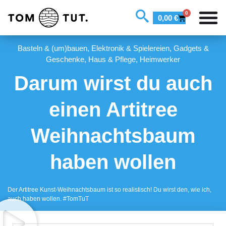
0
0,00
€
Basteln & (um)bauen
,
Elektronik & Spielereien
,
Gadgets &
Geschenke
,
Haus & Pflege
,
Heimwerker
Darum wirst du auch
einen Artitree
Weihnachtsbaum
haben wollen
Der Artitree Kunst-Weihnachtsbaum ist so realistisch! Du wirst den, wie ich,
auch haben wollen. #TomTuT