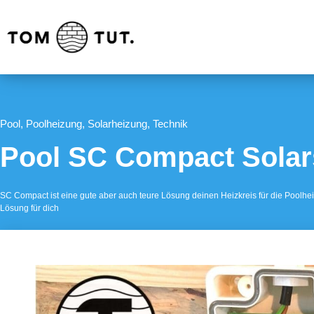
Pool
,
Poolheizung
,
Solarheizung
,
Technik
Pool SC Compact Solar
SC Compact ist eine gute aber auch teure Lösung deinen Heizkreis für die Poolhe
Lösung für dich