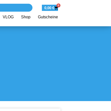
0
0,00
€
VLOG
Shop
Gutscheine