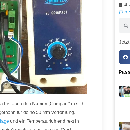
4.
5 
Jetzt
Pass
 sicher auch den Namen „Compact“ in sich.
ugelhahn für deine 50 mm Verrohrung.
nlage
und ein Temperaturfühler direkt in
meter) regelst du bei wie viel Grad