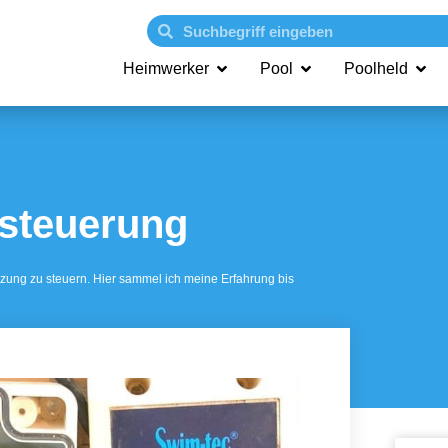
Heimwerker
Pool
Poolheld
steuerung
izung zu steuern. Hier sammel ich meine Erfahrung bis