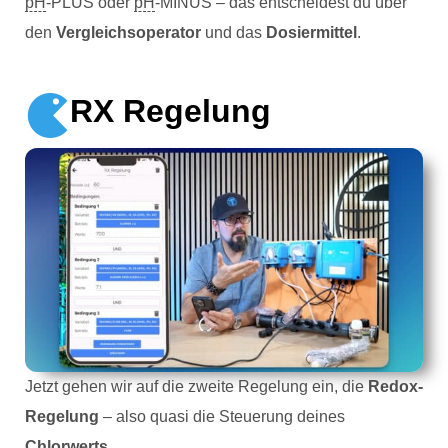
pH
-PLUS oder
pH
-MINUS – das entscheidest du über
den
Vergleichsoperator
und das
Dosiermittel
.
RX Regelung
Jetzt gehen wir auf die zweite Regelung ein, die
Redox-
Regelung
– also quasi die Steuerung deines
Chlorwerts
.