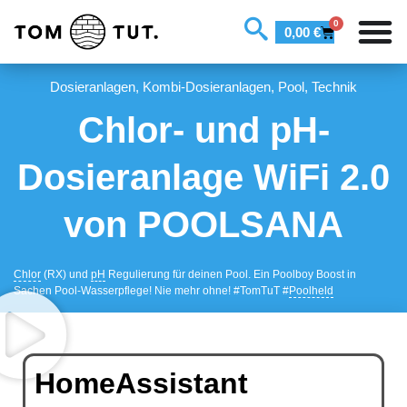
0
0,00
€
Dosieranlagen
,
Kombi-Dosieranlagen
,
Pool
,
Technik
Chlor- und pH-
Dosieranlage WiFi 2.0
von POOLSANA
Chlor
(RX) und
pH
Regulierung für deinen Pool. Ein Poolboy Boost in
Sachen Pool-Wasserpflege! Nie mehr ohne! #TomTuT #
Poolheld
HomeAssistant