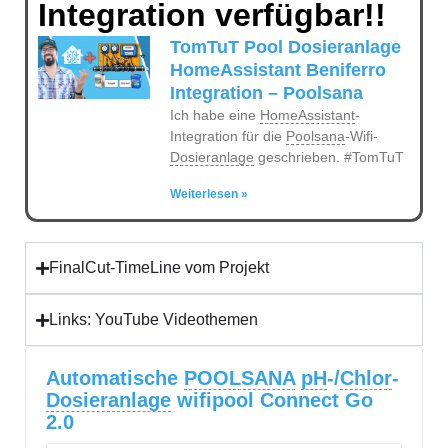
Integration verfügbar!!
TomTuT Pool Dosieranlage
HomeAssistant Beniferro
Integration – Poolsana
Ich habe eine
HomeAssistant
-
Integration für die
Poolsana
-Wifi-
Dosieranlage
geschrieben. #TomTuT
Weiterlesen »
FinalCut-TimeLine vom Projekt
Links: YouTube Videothemen
Automatische
POOLSANA
pH
-/
Chlor
-
Dosieranlage
wifipool Connect Go
2.0