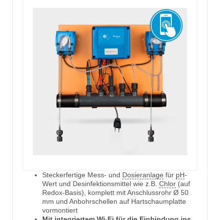
Steckerfertige Mess- und
Dosieranlage
für
pH
-
Wert und Desinfektionsmittel wie z.B.
Chlor
(auf
Redox-Basis), komplett mit Anschlussrohr Ø 50
mm und Anbohrschellen auf Hartschaumplatte
vormontiert
Mit integriertem Wi-Fi für die Einbindung ins