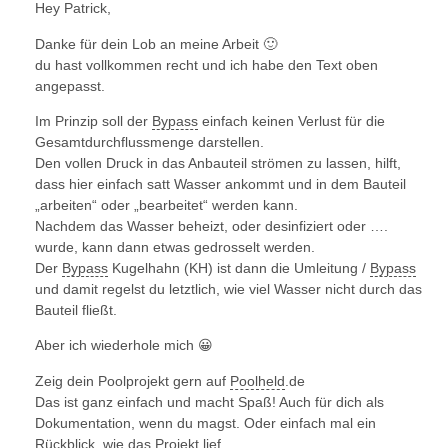
Hey Patrick,
Danke für dein Lob an meine Arbeit 🙂
du hast vollkommen recht und ich habe den Text oben
angepasst.
Im Prinzip soll der
Bypass
einfach keinen Verlust für die
Gesamtdurchflussmenge darstellen.
Den vollen Druck in das Anbauteil strömen zu lassen, hilft,
dass hier einfach satt Wasser ankommt und in dem Bauteil
„arbeiten“ oder „bearbeitet“ werden kann.
Nachdem das Wasser beheizt, oder desinfiziert oder ….
wurde, kann dann etwas gedrosselt werden.
Der
Bypass
Kugelhahn (KH) ist dann die Umleitung /
Bypass
und damit regelst du letztlich, wie viel Wasser nicht durch das
Bauteil fließt.
Aber ich wiederhole mich 😀
Zeig dein Poolprojekt gern auf
Poolheld
.de
Das ist ganz einfach und macht Spaß! Auch für dich als
Dokumentation, wenn du magst. Oder einfach mal ein
Rückblick, wie das Projekt lief.