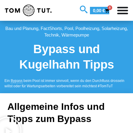
0
0,00
€
Bau und Planung
,
FactShorts
,
Pool
,
Poolheizung
,
Solarheizung
,
Technik
,
Wärmepumpe
Bypass und
Kugelhahn Tipps
Ein
Bypass
beim Pool ist immer sinnvoll, wenn du den Durchfluss drosseln
willst oder für Wartungsarbeiten vorbereitet sein möchtest #TomTuT
Allgemeine Infos und
Tipps zum Bypass