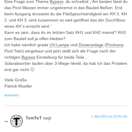
Eine Frage zum Thema
Bypass
: du schreibst „ Am besten lässt du
das Pool-Wasser immer ungebremst in das Bauteil fließen. Erst
beim Ausgang drosselst du die Fließgeschwindigkeit am KH 3. KH
2. und KH 3. sind zusammen so weit geöffnet das der Durchfluss
eines KH´s erreicht wird.“
Kann es sein, dass du im letzten Satz KH1 und KH2 meinst? KH3
zum Bauteil soll ja offen bleiben?
Ich habe nämlich grade
UV-Lampe
und
Dosieranlage
(
Poolsana
Pool Twin) eingebaut und jetzt stellt sich die Frage nach der
richtigen
Bypass
-Einstellung für beide Teile…
Solarabsorber laufen über 3-Wege-Ventil, da hab ich das Problem
erst gar nicht 🙂
Viele Grüße
Patrick Mueller
Antworten
1. Mai 2024 um 23:05 Uhr
TomTuT
sagt: