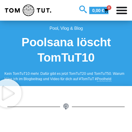
0
0,00
€
Pool
,
Vlog & Blog
Poolsana löscht
TomTuT10
Kein TomTuT10 mehr. Dafür gibt es jetzt TomTuT20 und TomTuT50. Warum
kläre ich im Blogbeitrag und Video für dich auf #TomTuT #
Poolheld