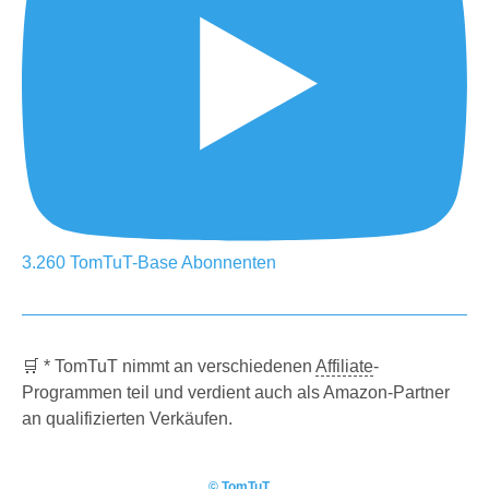
3.260
TomTuT-Base
Abonnenten
🛒 * TomTuT nimmt an verschiedenen
Affiliate
-
Programmen teil und verdient auch als Amazon-Partner
an qualifizierten Verkäufen.
© TomTuT