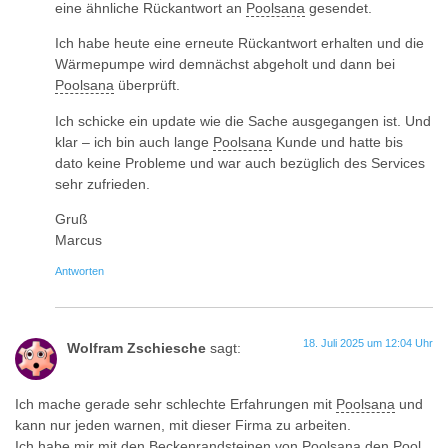
eine ähnliche Rückantwort an
Poolsana
gesendet.
Ich habe heute eine erneute Rückantwort erhalten und die
Wärmepumpe wird demnächst abgeholt und dann bei
Poolsana
überprüft.
Ich schicke ein update wie die Sache ausgegangen ist. Und
klar – ich bin auch lange
Poolsana
Kunde und hatte bis
dato keine Probleme und war auch bezüglich des Services
sehr zufrieden.
Gruß
Marcus
Antworten
18. Juli 2025 um 12:04 Uhr
Wolfram Zschiesche
sagt:
Ich mache gerade sehr schlechte Erfahrungen mit
Poolsana
und
kann nur jeden warnen, mit dieser Firma zu arbeiten.
Ich habe mir mit den Beckenrandsteinen von
Poolsana
den Pool