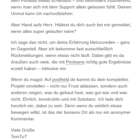
dem Poolbau etwas schiefläuft – und besonders frustrierend,
wenn man sich mit dem Support allein gelassen fühlt. Deinen
Unmut kann ich nachvollziehen.
Aber Hand aufs Herz: Hättest du dich auch bei mir gemeldet,
wenn alles super gelaufen wäre?
Ich sage das nicht, um deine Erfahrung kleinzureden – ganz
im Gegenteil. Aber ich bekomme fast ausschließlich
Rückmeldungen, wenn etwas nicht läuft. Dabei gibt es da
draußen auch viele, die mit
Poolsana
richtig gute Ergebnisse
erzielt haben – inklusive mir.
Wenn du magst: Auf
poolheld
.de kannst du dein komplettes
Projekt vorstellen – nicht nur Frust ablassen, sondern auch
anderen zeigen, was du gebaut hast, was gut war und was
nicht. Ehrlich, konstruktiv und mit Substanz. Ich lade dich
herzlich ein, dabei zu sein. Denn wenn du wirklich etwas
bewegen willst, ist das der bessere Ort als nur ein anonymer
Kommentar.
Viele Grüße
TomTuT