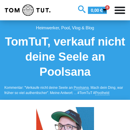
0
0,00
€
Heimwerker
,
Pool
,
Vlog & Blog
TomTuT, verkauf nicht
deine Seele an
Poolsana
Kommentar: "Verkaufe nicht deine Seele an
Poolsana
. Mach dein Ding, war
früher so viel authentischer". Meine Antwort: ... #TomTuT #
Poolheld