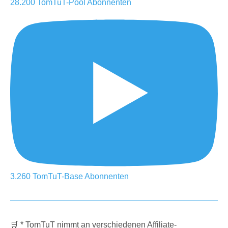
28.200
TomTuT-Pool
Abonnenten
3.260
TomTuT-Base
Abonnenten
🛒 * TomTuT nimmt an verschiedenen
Affiliate
-