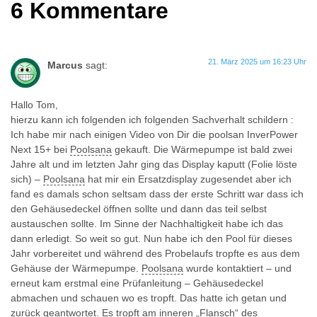
6 Kommentare
21. März 2025 um 16:23 Uhr
Marcus
sagt:
Hallo Tom,
hierzu kann ich folgenden ich folgenden Sachverhalt schildern :
Ich habe mir nach einigen Video von Dir die poolsan InverPower
Next 15+ bei
Poolsana
gekauft. Die Wärmepumpe ist bald zwei
Jahre alt und im letzten Jahr ging das Display kaputt (Folie löste
sich) –
Poolsana
hat mir ein Ersatzdisplay zugesendet aber ich
fand es damals schon seltsam dass der erste Schritt war dass ich
den Gehäusedeckel öffnen sollte und dann das teil selbst
austauschen sollte. Im Sinne der Nachhaltigkeit habe ich das
dann erledigt. So weit so gut. Nun habe ich den Pool für dieses
Jahr vorbereitet und während des Probelaufs tropfte es aus dem
Gehäuse der Wärmepumpe.
Poolsana
wurde kontaktiert – und
erneut kam erstmal eine Prüfanleitung – Gehäusedeckel
abmachen und schauen wo es tropft. Das hatte ich getan und
zurück geantwortet. Es tropft am inneren „Flansch“ des