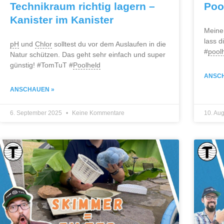
Technikraum richtig lagern –
Poo
Kanister im Kanister
Meine 
lass d
pH
und
Chlor
solltest du vor dem Auslaufen in die
#
pool
Natur schützen. Das geht sehr einfach und super
günstig! #TomTuT #
Poolheld
ANSC
ANSCHAUEN »
6. September 2025
Keine Kommentare
10. Au