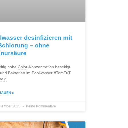
lwasser desinfizieren mit
ßchlorung – ohne
nursäure
eitig hohe
Chlor
-Konzentration beseitigt
 und Bakterien im Poolwasser #TomTuT
held
HAUEN »
ptember 2025
Keine Kommentare