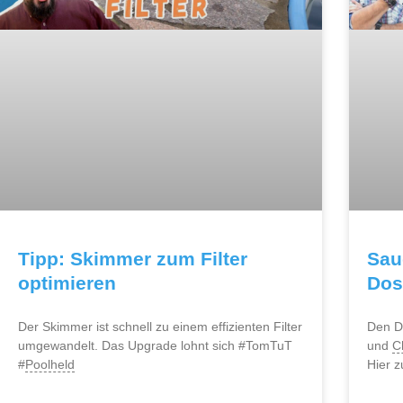
Tipp: Skimmer zum Filter
Sau
optimieren
Dos
Der Skimmer ist schnell zu einem effizienten Filter
Den D
umgewandelt. Das Upgrade lohnt sich #TomTuT
und
C
#
Poolheld
Hier 