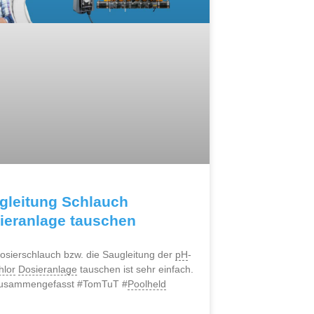
gleitung Schlauch
ieranlage tauschen
osierschlauch bzw. die Saugleitung der
pH
-
hlor
Dosieranlage
tauschen ist sehr einfach.
zusammengefasst #TomTuT #
Poolheld