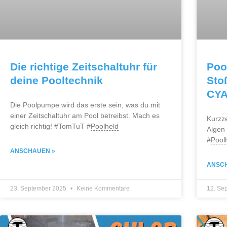
Die richtige Zeitschaltuhr für
Poo
deine Pooltechnik
Sto
CYA
Die Poolpumpe wird das erste sein, was du mit
einer Zeitschaltuhr am Pool betreibst. Mach es
Kurzz
gleich richtig! #TomTuT #
Poolheld
Algen
#
Pool
ANSCHAUEN »
ANSC
23. September 2025
Keine Kommentare
12. Se