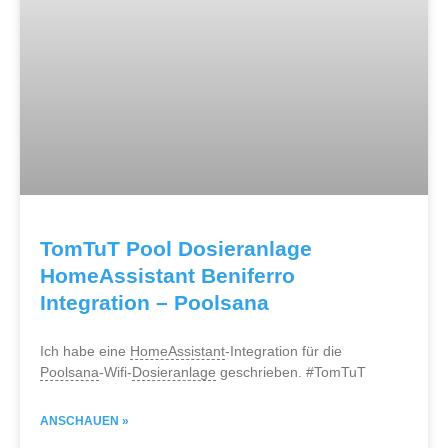
TomTuT Pool Dosieranlage
HomeAssistant Beniferro
Integration – Poolsana
Ich habe eine
HomeAssistant
-Integration für die
Poolsana
-Wifi-
Dosieranlage
geschrieben. #TomTuT
ANSCHAUEN »