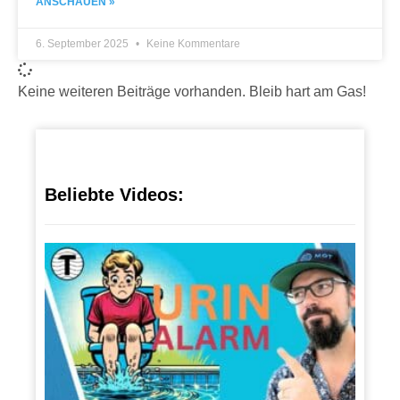
ANSCHAUEN »
6. September 2025
Keine Kommentare
Keine weiteren Beiträge vorhanden. Bleib hart am Gas!
Beliebte Videos:
URI
N-
AL
AR
M:
Nie
wie
der
Pip
pi