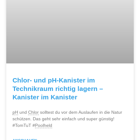
Chlor- und pH-Kanister im
Technikraum richtig lagern –
Kanister im Kanister
pH
und
Chlor
solltest du vor dem Auslaufen in die Natur
schützen. Das geht sehr einfach und super günstig!
#TomTuT #
Poolheld