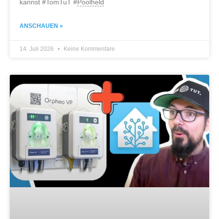
kannst #TomTuT #
Poolheld
ANSCHAUEN »
14. Juli 2026
Keine Kommentare