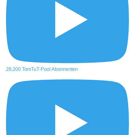
28.200
TomTuT-Pool
Abonnenten