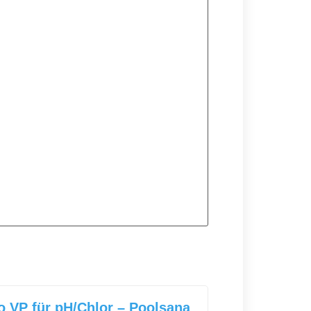
 VP für
pH
/
Chlor
–
Poolsana