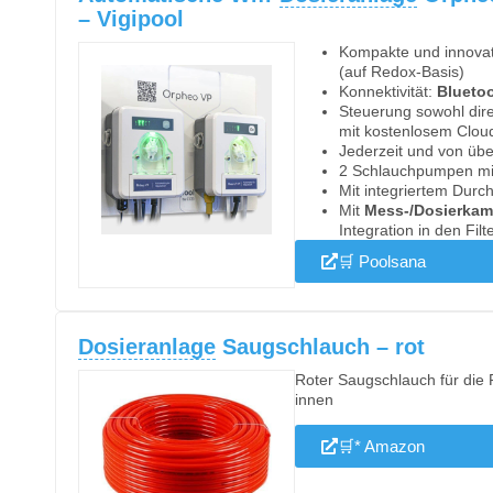
– Vigipool
Kompakte und innovat
(auf Redox-Basis)
Konnektivität:
Bluetoo
Steuerung sowohl dire
mit kostenlosem Clou
Jederzeit und von übe
2 Schlauchpumpen mit 
Mit integriertem Durch
Mit
Mess-/Dosierka
Integration in den Filt
🛒 Poolsana
Dosieranlage
Saugschlauch – rot
Roter Saugschlauch für die 
innen
🛒* Amazon