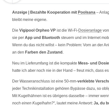
Anzeige | Bezahlte Kooperation mit
Poolsana
– Anlag
bleibt meine eigene.
Die
Vigipool Orpheo VP
ist die Wi-Fi-
Dosieranlage
vo
sie per
App und Bluetooth
steuern und im Internet mob
Wenn du das nicht willst – kein Problem: Vorn an der Anl
an den
Farben den Zustand
.
Neu im Lieferumfang ist die kompakte
Mess- und Dosie
hatte ich aber noch nie in der Hand – freut mich, dass es j
Der Wasseranschluss ist eine 50‑mm-
verklebte Versc
jeder Technikinstallation gehören Bypässe dazu, so obli
Mit Kugelhähnen ist es übrigens dasselbe – immer wenn
noch einen Kugelhahn?“
, lautet meine Antwort:
Ja, du b