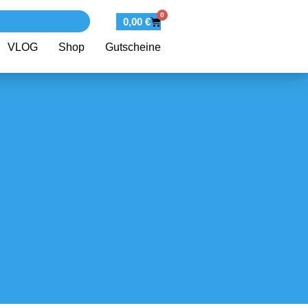
0
0,00
€
VLOG
Shop
Gutscheine