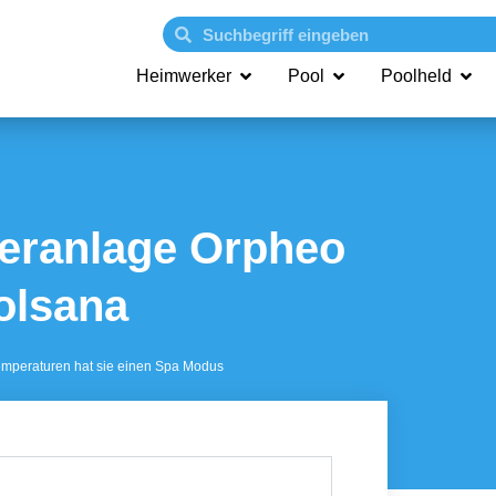
Heimwerker
Pool
Poolheld
ieranlage Orpheo
olsana
Temperaturen hat sie einen Spa Modus