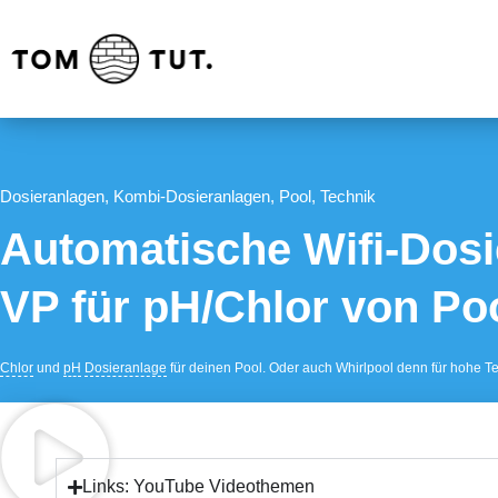
Dosieranlagen
,
Kombi-Dosieranlagen
,
Pool
,
Technik
Automatische Wifi-Dos
VP für pH/Chlor von Po
Chlor
und
pH
Dosieranlage
für deinen Pool. Oder auch Whirlpool denn für hohe 
Links: YouTube Videothemen