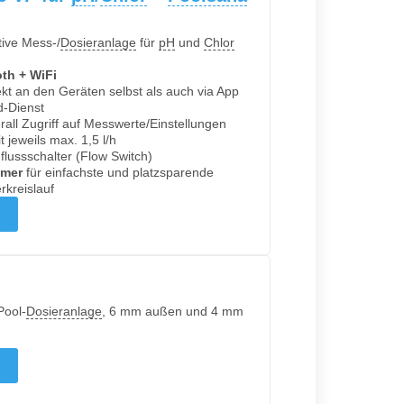
ive Mess-/
Dosieranlage
für
pH
und
Chlor
th + WiFi
kt an den Geräten selbst als auch via App
d-Dienst
rall Zugriff auf Messwerte/Einstellungen
jeweils max. 1,5 l/h
flussschalter (Flow Switch)
mmer
für einfachste und platzsparende
erkreislauf
Pool-
Dosieranlage
, 6 mm außen und 4 mm