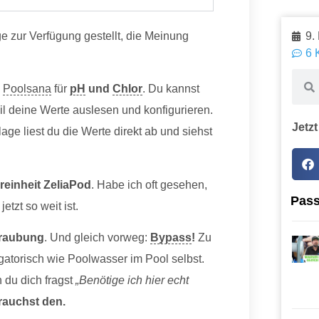
e zur Verfügung gestellt, die Meinung
9.
6 
n
Poolsana
für
pH
und
Chlor
. Du kannst
il deine Werte auslesen und konfigurieren.
Jetzt
age liest du die Werte direkt ab und siehst
reinheit ZeliaPod
. Habe ich oft gesehen,
Pass
etzt so weit ist.
hraubung
. Und gleich vorweg:
Bypass
!
Zu
gatorisch wie Poolwasser im Pool selbst.
 du dich fragst
„Benötige ich hier echt
rauchst den.