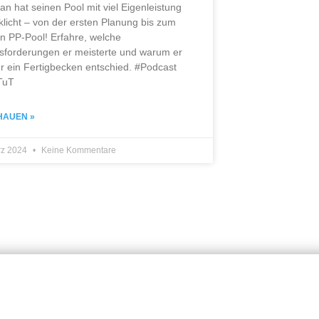
ian hat seinen Pool mit viel Eigenleistung
klicht – von der ersten Planung bis zum
en PP-Pool! Erfahre, welche
sforderungen er meisterte und warum er
ür ein Fertigbecken entschied. #Podcast
TuT
HAUEN »
rz 2024
Keine Kommentare