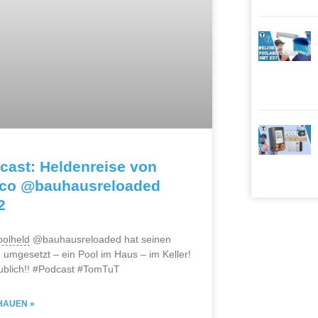
cast: Heldenreise von
co @bauhausreloaded
2
oolheld
@bauhausreloaded hat seinen
umgesetzt – ein Pool im Haus – im Keller!
ublich!! #Podcast #TomTuT
HAUEN »