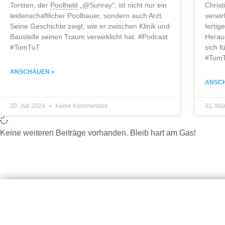
Torsten, der
Poolheld
„@Sunray“, ist nicht nur ein
Christ
leidenschaftlicher Poolbauer, sondern auch Arzt.
verwir
Seine Geschichte zeigt, wie er zwischen Klinik und
fertig
Baustelle seinen Traum verwirklicht hat. #Podcast
Herau
#TomTuT
sich f
#Tom
ANSCHAUEN »
ANSC
30. Juli 2024
Keine Kommentare
31. Mä
Keine weiteren Beiträge vorhanden. Bleib hart am Gas!