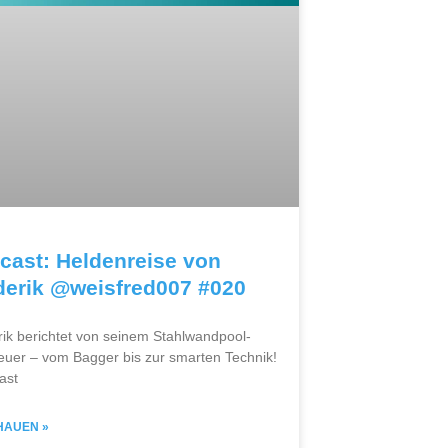
cast: Heldenreise von
derik @weisfred007 #020
rik berichtet von seinem Stahlwandpool-
euer – vom Bagger bis zur smarten Technik!
ast
HAUEN »