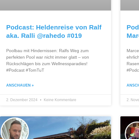
Podcast: Heldenreise von Ralf
Pod
aka. Ralli @rahedo #019
Mar
Poolbau mit Hindernissen: Ralfs Weg zum
Marce
perfekten Pool war nicht immer glatt – von
ehrlic
Rückschlägen bis zum Wellnessparadies!
Rasenf
#Podcast #TomTuT
#Podc
ANSCHAUEN »
ANSC
2. Dezember 2024
Keine Kommentare
2. Nov