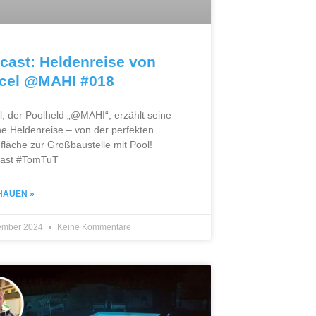
cast: Heldenreise von
cel @MAHI #018
l, der
Poolheld
„@MAHI“, erzählt seine
he Heldenreise – von der perfekten
läche zur Großbaustelle mit Pool!
ast #TomTuT
HAUEN »
ember 2024
Keine Kommentare