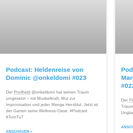
Podcast: Heldenreise von
Pod
Dominic @onkeldomi #023
Mar
#02
Der
Poolheld
@onkeldomi hat seinen Traum
umgesetzt – mit Muskelkraft, Mut zur
Der
P
Improvisation und jeder Menge Herzblut. Jetzt ist
Traum 
der Garten seine Wellness-Oase. #Podcast
Ungla
#TomTuT
ANSC
ANSCHAUEN »