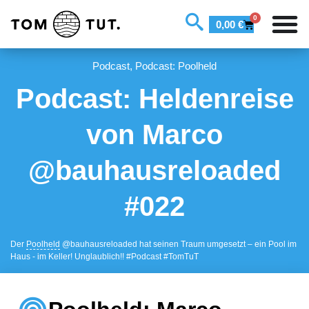
0
0,00
€
Podcast
,
Podcast: Poolheld
Podcast: Heldenreise
von Marco
@bauhausreloaded
#022
Der
Poolheld
@bauhausreloaded hat seinen Traum umgesetzt – ein Pool im
Haus - im Keller! Unglaublich!! #Podcast #TomTuT