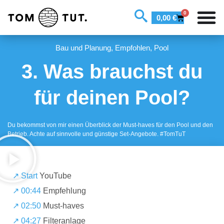
0
0,00
€
Bau und Planung
,
Empfohlen
,
Pool
3. Was brauchst du
für deinen Pool?
Du bekommst von mir einen Überblick der Must-haves für den Pool und den
Betrieb. Achte auf sinnvolle und günstige Set-Angebote. #TomTuT
↗️ Start
YouTube
↗️ 00:44
Empfehlung
↗️ 02:50
Must-haves
↗️ 04:27
Filteranlage