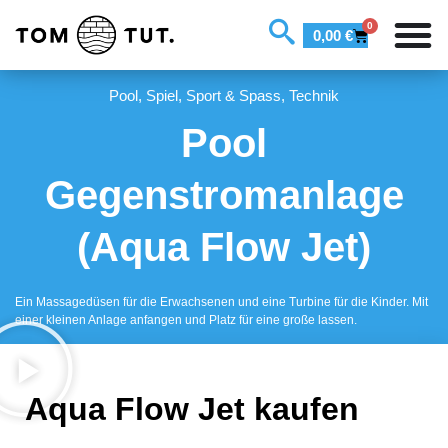
0
0,00
€
Pool
,
Spiel, Sport & Spass
,
Technik
Pool
Gegenstromanlage
(Aqua Flow Jet)
Ein Massagedüsen für die Erwachsenen und eine Turbine für die Kinder. Mit
einer kleinen Anlage anfangen und Platz für eine große lassen.
Aqua Flow Jet kaufen