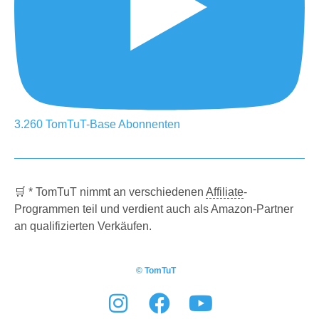
3.260
TomTuT-Base
Abonnenten
🛒 * TomTuT nimmt an verschiedenen
Affiliate
-
Programmen teil und verdient auch als Amazon-Partner
an qualifizierten Verkäufen.
© TomTuT