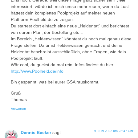
Eins noch. Gerade, weil diese Frage ganz sicher sehr viele
interessiert, würde ich mich umso mehr reuen, wenn du Lust
hättest dein komplettes Poolprojekt auf meiner neuen
Plattform
Poolheld
.de zu zeigen.
Du startest dort einfach eine neue „Heldentat“ und berichtest
von eurem Plan, der Bestellung etc…
Im Bereich „Heldenwissen“ könntest du noch mal genau diese
Frage stellen. Dafür ist Heldenwissen gemacht und deine
Heldentat beschreibt ausschließlich, ohne Fragen, wie dein
Poolprojekt läuft.
Wär cool, du guckst da mal rein. Infos findest du hier:
http://www.Poolheld.de/info
Bin gespannt, was bei eurer GSA rauskommt.
Gruß
Thomas
Antworten
19. Juni 2022 um 23:47 Uhr
Dennis Becker
sagt: