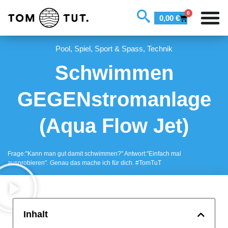
0
0,00
€
Pool
,
Spiel, Sport & Spass
,
Technik
Schwimmen
GEGENstromanlage
(Aqua Flow Jet)
Frage:"Kann man gut damit schwimmen?" Antwort:"Einfach mal
ausprobieren". Genau das mache ich für dich. #TomTuT
Inhalt