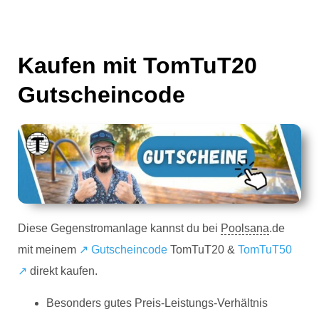
Kaufen mit TomTuT20
Gutscheincode
Diese Gegenstromanlage kannst du bei
Poolsana
.de
mit meinem
↗️ Gutscheincode
TomTuT20 &
TomTuT50
↗
direkt kaufen.
Besonders gutes Preis-Leistungs-Verhältnis