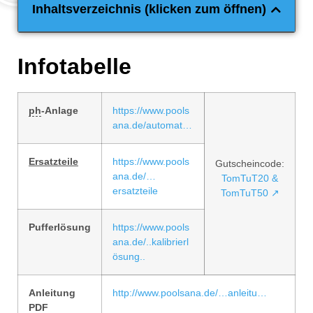
Inhaltsverzeichnis (klicken zum öffnen)
Infotabelle
ph
-Anlage
https://www.pools
ana.de/automat…
Ersatzteile
https://www.pools
Gutscheincode:
ana.de/…
TomTuT20 &
ersatzteile
TomTuT50 ↗
Pufferlösung
https://www.pools
ana.de/..kalibrierl
ösung..
Anleitung
http://www.poolsana.de/…anleitu…
PDF