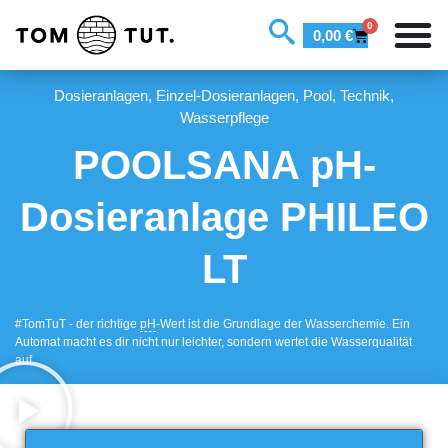
0
0,00
€
Dosieranlagen
,
Einzel-Dosieranlagen
,
Pool
,
Technik
,
Wasserpflege
POOLSANA pH-
Dosieranlage PHILEO
LT
#TomTuT - der richtige
pH
-Wert ist die Grundlage der Wasserchemie. Ein
Automat macht es dir nicht nur leichter, sondern wertet die Wasserqualität
auf.