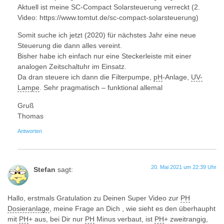
Aktuell ist meine SC-Compact Solarsteuerung verreckt (2.
Video: https://www.tomtut.de/sc-compact-solarsteuerung)
Somit suche ich jetzt (2020) für nächstes Jahr eine neue
Steuerung die dann alles vereint.
Bisher habe ich einfach nur eine Steckerleiste mit einer
analogen Zeitschaltuhr im Einsatz.
Da dran steuere ich dann die Filterpumpe,
pH
-Anlage,
UV-
Lampe
. Sehr pragmatisch – funktional allemal
Gruß
Thomas
Antworten
20. Mai 2021 um 22:39 Uhr
Stefan
sagt:
Hallo, erstmals Gratulation zu Deinen Super Video zur
PH
Dosieranlage
, meine Frage an Dich , wie sieht es den überhaupht
mit
PH
+ aus, bei Dir nur
PH
Minus verbaut, ist
PH
+ zweitrangig,