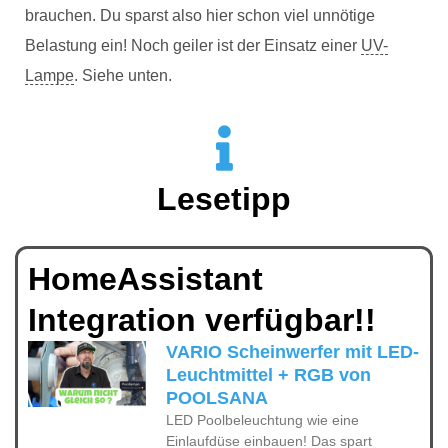
brauchen. Du sparst also hier schon viel unnötige
Belastung ein! Noch geiler ist der Einsatz einer
UV-
Lampe
. Siehe unten.
Lesetipp
HomeAssistant
Integration verfügbar!!
VARIO Scheinwerfer mit LED-
Leuchtmittel + RGB von
POOLSANA
LED Poolbeleuchtung wie eine
Einlaufdüse einbauen! Das spart