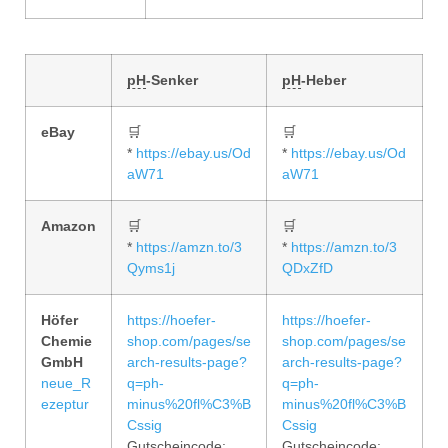
pH
-Senker
pH
-Heber
eBay
🛒
🛒
*
https://ebay.us/Od
*
https://ebay.us/Od
aW71
aW71
Amazon
🛒
🛒
*
https://amzn.to/3
*
https://amzn.to/3
Qyms1j
QDxZfD
Höfer
https://hoefer-
https://hoefer-
Chemie
shop.com/pages/se
shop.com/pages/se
GmbH
arch-results-page?
arch-results-page?
neue_R
q=ph-
q=ph-
ezeptur
minus%20fl%C3%B
minus%20fl%C3%B
Cssig
Cssig
Gutscheincode:
Gutscheincode: