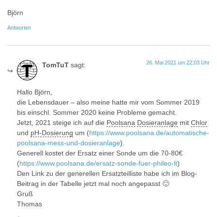
Björn
Antworten
26. Mai 2021 um 22:03 Uhr
TomTuT
sagt:
Hallo Björn,
die Lebensdauer – also meine hatte mir vom Sommer 2019
bis einschl. Sommer 2020 keine Probleme gemacht.
Jetzt, 2021 steige ich auf die
Poolsana
Dosieranlage
mit
Chlor
und
pH-Dosierung
um (
https://www.poolsana.de/automatische-
poolsana-mess-und-dosieranlage
).
Generell kostet der Ersatz einer Sonde um die 70-80€
(
https://www.poolsana.de/ersatz-sonde-fuer-phileo-lt
)
Den Link zu der generellen Ersatzteilliste habe ich im Blog-
Beitrag in der Tabelle jetzt mal noch angepasst 🙂
Gruß
Thomas