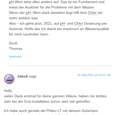
pH
-Wert setzt alles andere auf. Das ist ein Fundament und
meist der Auslöser für die Probleme mit dem Wasser.
Wenn der
pH
- Wert stark daneben liegt hilft kein
Chlor
etc.
mehr wirklich was.
Also – ich gehe jetzt, 2021, auf
pH
- und
Chlor
Dosierung per
Automat. Hoffe das ich damit ein maximum an Wasserqualität
für mich rausholen kann.
Gruß
Thomas
Antworten
20. Mai 2021 um 22:41 Uhr
Jakob
sagt:
Hallo,
vielen Dank erstmal für deine ganzen Videos, haben mir letztes
Jahr bei der Erst-Installation schon sehr viel geholfen.
Ich habe auch gerade die Phileo LT mit deinem Gutschein