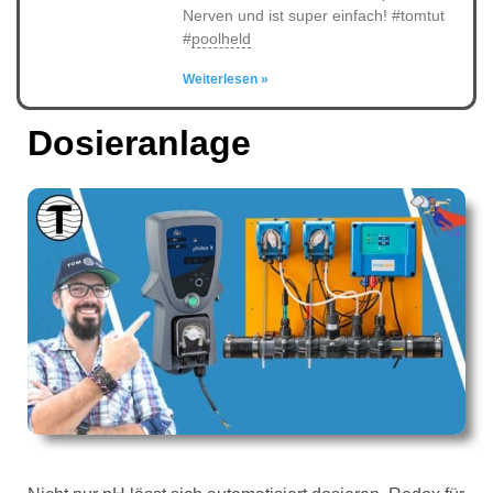
Nerven und ist super einfach! #tomtut
#
poolheld
Weiterlesen »
Dosieranlage