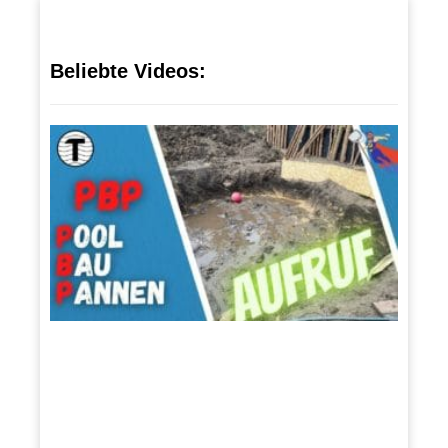
Beliebte Videos:
PO
OL-
BA
U-
PA
NN
EN
5.
April
2021