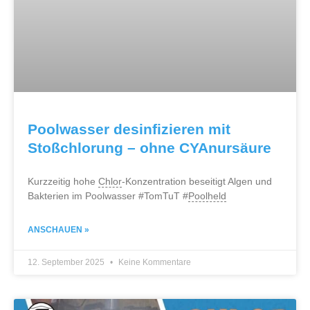
Poolwasser desinfizieren mit
Stoßchlorung – ohne CYAnursäure
Kurzzeitig hohe
Chlor
-Konzentration beseitigt Algen und
Bakterien im Poolwasser #TomTuT #
Poolheld
ANSCHAUEN »
12. September 2025
Keine Kommentare