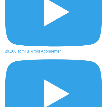
28.200
TomTuT-Pool
Abonnenten