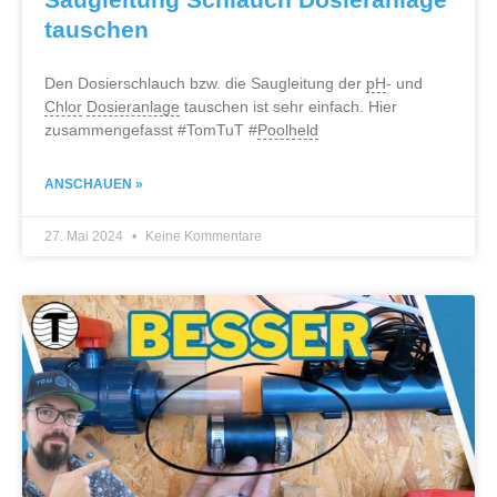
tauschen
Den Dosierschlauch bzw. die Saugleitung der
pH
- und
Chlor
Dosieranlage
tauschen ist sehr einfach. Hier
zusammengefasst #TomTuT #
Poolheld
ANSCHAUEN »
27. Mai 2024
Keine Kommentare