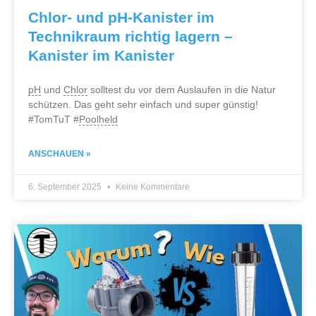
Chlor- und pH-Kanister im
Technikraum richtig lagern –
Kanister im Kanister
pH
und
Chlor
solltest du vor dem Auslaufen in die Natur
schützen. Das geht sehr einfach und super günstig!
#TomTuT #
Poolheld
ANSCHAUEN »
6. September 2025
Keine Kommentare