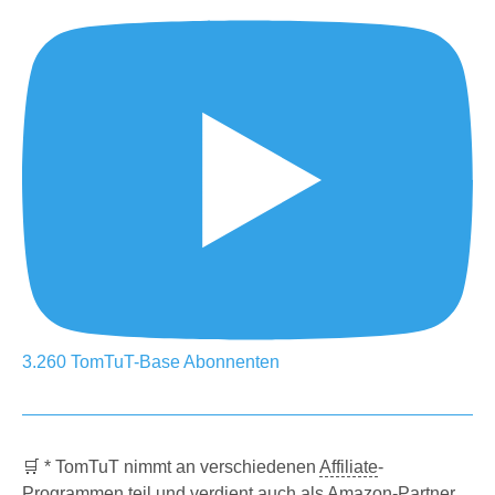
3.260
TomTuT-Base
Abonnenten
🛒 * TomTuT nimmt an verschiedenen
Affiliate
-
Programmen teil und verdient auch als Amazon-Partner