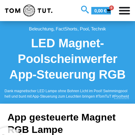
0
0,00
€
Beleuchtung
,
FactShorts
,
Pool
,
Technik
LED Magnet-
Poolscheinwerfer
App-Steuerung RGB
Dank magnetischer LED Lampe ohne Bohren Licht im Pool! Swimmingpool
hell und bunt mit App-Steuerung zum Leuchten bringen #TomTuT #
Poolheld
App gesteuerte Magnet
RGB Lampe