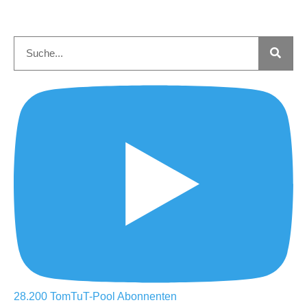
28.200
TomTuT-Pool
Abonnenten