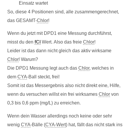
Einsatz wartet
So, diese 4 Positionen sind, alle zusammengerechnet,
das GESAMT-
Chlor
!
Wenn du jetzt mit DPD1 eine Messung durchführst,
misst du den
fCl
Wert. Also das freie
Chlor
!
Leider ist das dann nicht gleich das aktiv wirksame
Chlor
! Warum?
Die DPD1 Messung legt auch das
Chlor
, welches in
dem
CYA
-Ball steckt, frei!
Somit ist das Messergebnis also nicht direkt eine, Hilfe,
wenn du versuchen willst ein frei wirksames
Chlor
von
0,3 bis 0,6 ppm (mg/L) zu erreichen.
Wenn dein Wasser allerdings noch keine oder sehr
wenig
CYA
-Bälle (
CYA-Wert
) hat, fällt das nicht stark ins