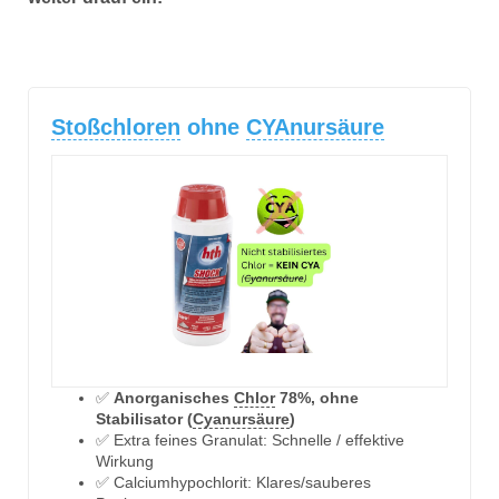
Stoßchloren
ohne
CYAnursäure
✅
Anorganisches
Chlor
78%, ohne
Stabilisator (
Cyanursäure
)
✅ Extra feines Granulat: Schnelle / effektive
Wirkung
✅ Calciumhypochlorit: Klares/sauberes