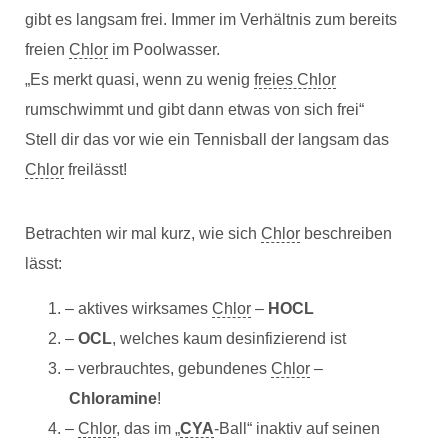
gibt es langsam frei. Immer im Verhältnis zum bereits
freien
Chlor
im Poolwasser.
„Es merkt quasi, wenn zu wenig
freies Chlor
rumschwimmt und gibt dann etwas von sich frei“
Stell dir das vor wie ein Tennisball der langsam das
Chlor
freilässt!
Betrachten wir mal kurz, wie sich
Chlor
beschreiben
lässt:
– aktives wirksames
Chlor
–
HOCL
–
OCL
, welches kaum desinfizierend ist
– verbrauchtes, gebundenes
Chlor
–
Chloramine
!
–
Chlor
, das im „
CYA
-Ball“ inaktiv auf seinen