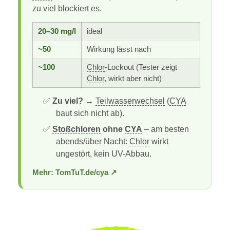
zu viel blockiert es.
20–30 mg/l
ideal
~50
Wirkung lässt nach
~100
Chlor
-Lockout (Tester zeigt
Chlor
, wirkt aber nicht)
✅
Zu viel?
→
Teilwasserwechsel
(
CYA
baut sich nicht ab).
✅
Stoßchloren
ohne
CYA
– am besten
abends/über Nacht:
Chlor
wirkt
ungestört, kein UV-Abbau.
Mehr: TomTuT.de/cya ↗