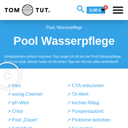
0
0,00
€
Pool
,
Wasserpflege
Pool Wasserpflege
Kompliziertes einfach machen. Das zeige ich dir bei der Pool Wasserpflege.
Nach ein paar Jahren habe ich dir einen Tipp der bei mir alles vereinfacht
↗️ Intro
↗️ CYA reduzieren
↗️ wenig Chemie!
↗️ TA-Wert
↗️ pH-Wert
↗️ leichter Alltag
↗️ Chlor
↗️ Pumpenlaufzeit
↗️ Pool „Dauer“
↗️ Probleme beheben