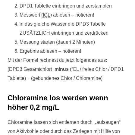
DPD1 Tablette einbringen und zerstampfen
Messwert (
fCL
) ablesen – notieren!
in das gleiche Wasser die DPD3 Tabelle
ZUSÄTZLICH einbringen und zerdrücken
Messung starten (dauert 2 Minuten)
Ergebnis ablesen – notieren!
Mit der Formel rechnest du jetzt folgendes aus:
(DPD3 Gesamtchlor)
minus
(
fCL
/
freies Chlor
/ DPD1
Tablette)
=
(gebundenes
Chlor
/ Chloramine)
Chloramine los werden wenn
höher 0,2 mg/L
Chloramine lassen sich entfernen durch „aufsaugen“
von Aktivkohle oder durch das Zerlegen mit Hilfe von