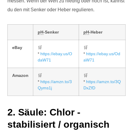
messen. Wenn der Wert zu niedrig oder hoch ist, kannst
du den mit Senker oder Heber regulieren.
pH
-Senker
pH
-Heber
eBay
🛒
🛒
*
https://ebay.us/O
*
https://ebay.us/Od
daW71
aW71
Amazon
🛒
🛒
*
https://amzn.to/3
*
https://amzn.to/3Q
Qyms1j
DxZfD
2. Säule: Chlor -
stabilisiert / organisch