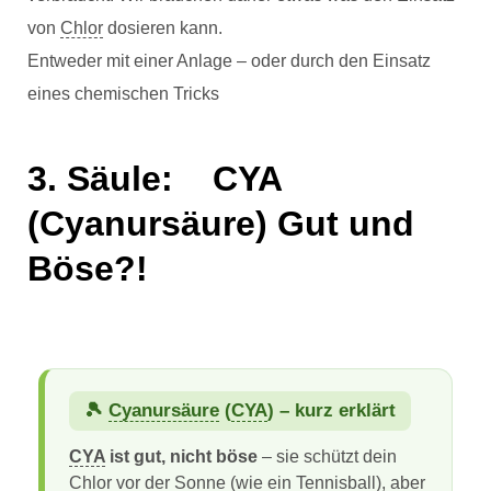
von
Chlor
dosieren kann.
Entweder mit einer Anlage – oder durch den Einsatz
eines chemischen Tricks
3. Säule: CYA
(Cyanursäure) Gut und
Böse?!
🎾
Cyanursäure
(
CYA
) – kurz erklärt
CYA
ist gut, nicht böse
– sie schützt dein
Chlor
vor der Sonne (wie ein Tennisball), aber