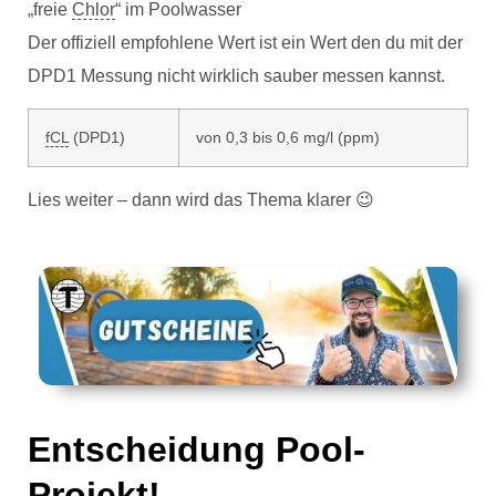
„freie
Chlor
“ im Poolwasser
Der offiziell empfohlene Wert ist ein Wert den du mit der
DPD1 Messung nicht wirklich sauber messen kannst.
fCL
(DPD1)
von 0,3 bis 0,6 mg/l (ppm)
Lies weiter – dann wird das Thema klarer 😉
Entscheidung Pool-
Projekt!