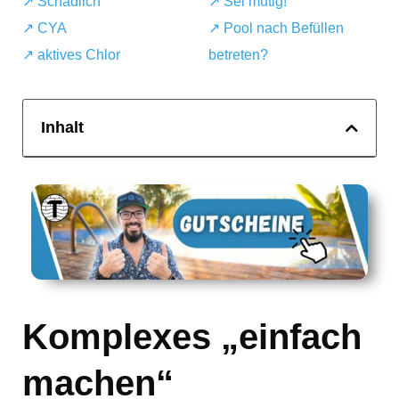
↗️ Schädlich
↗️ Sei mutig!
↗️ CYA
↗️ Pool nach Befüllen
↗️ aktives Chlor
betreten?
Inhalt
Komplexes „einfach
machen“