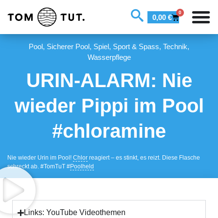
0
0,00
€
Pool
,
Sicherer Pool
,
Spiel, Sport & Spass
,
Technik
,
Wasserpflege
URIN-ALARM: Nie
wieder Pippi im Pool
#chloramine
Nie wieder Urin im Pool!
Chlor
reagiert – es stinkt, es reizt. Diese Flasche
schreckt ab. #TomTuT #
Poolheld
Links: YouTube Videothemen