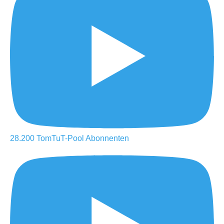
28.200
TomTuT-Pool
Abonnenten