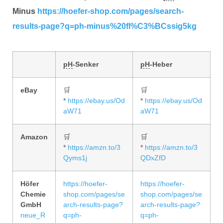
Minus
https://hoefer-shop.com/pages/search-
results-page?q=ph-minus%20fl%C3%BCssig5kg
pH
-Senker
pH
-Heber
eBay
🛒
🛒
*
https://ebay.us/Od
*
https://ebay.us/Od
aW71
aW71
Amazon
🛒
🛒
*
https://amzn.to/3
*
https://amzn.to/3
Qyms1j
QDxZfD
Höfer
https://hoefer-
https://hoefer-
Chemie
shop.com/pages/se
shop.com/pages/se
GmbH
arch-results-page?
arch-results-page?
neue_R
q=ph-
q=ph-