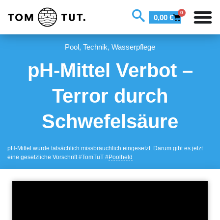
0
0,00
€
Pool
,
Technik
,
Wasserpflege
pH-Mittel Verbot –
Terror durch
Schwefelsäure
pH
-Mittel wurde tatsächlich missbräuchlich eingesetzt. Darum gibt es jetzt
eine gesetzliche Vorschrift #TomTuT #
Poolheld