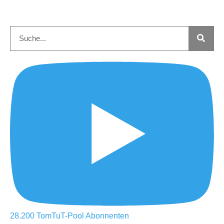
28.200
TomTuT-Pool
Abonnenten