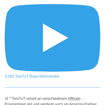
3.260
TomTuT-Base
Abonnenten
🛒 * TomTuT nimmt an verschiedenen
Affiliate
-
Programmen teil und verdient auch als Amazon-Partner