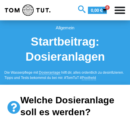
0
0,00
€
Allgemein
Startbeitrag:
Dosieranlagen
Die Wasserpflege mit
Dosieranlage
hilft dir, alles ordentlich zu desinfizieren.
Tipps und Tests bekommst du bei mir. #TomTuT #
Poolheld
Welche Dosieranlage
soll es werden?