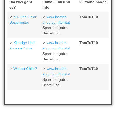
Um was geht
Firma, Link und
Gutscheincode
es?
Info
↗️
pH- und Chlor
↗️
www.hoefer-
TomTuT10
Dosiermittel
shop.com/tomtut
Spare bei jeder
Bestellung.
↗️
Klebrige Unifi
↗️
www.hoefer-
TomTuT10
Access-Points
shop.com/tomtut
Spare bei jeder
Bestellung.
↗️
Was ist Chlor?
↗️
www.hoefer-
TomTuT10
shop.com/tomtut
Spare bei jeder
Bestellung.