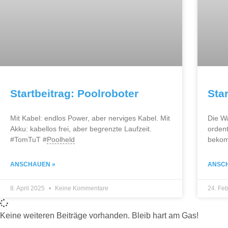
Startbeitrag: Poolroboter
Sta
Mit Kabel: endlos Power, aber nerviges Kabel. Mit
Die W
Akku: kabellos frei, aber begrenzte Laufzeit.
ordent
#TomTuT #
Poolheld
bekom
ANSCHAUEN »
ANSC
8. April 2025
Keine Kommentare
24. Fe
Keine weiteren Beiträge vorhanden. Bleib hart am Gas!