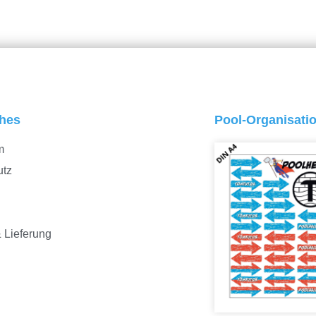
ches
Pool-Organisati
m
utz
 Lieferung