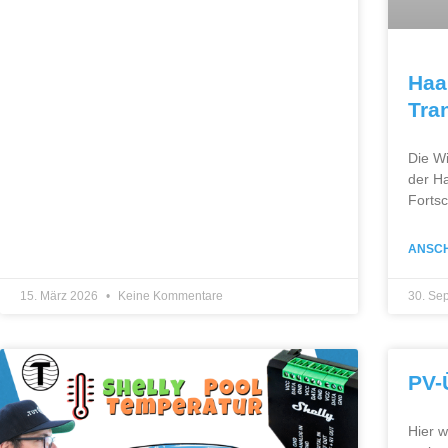
Haa
Tra
Die W
der Ha
Fortsc
ANSC
15. März 2026
Keine Kommentare
30. Se
PV-
Hier w