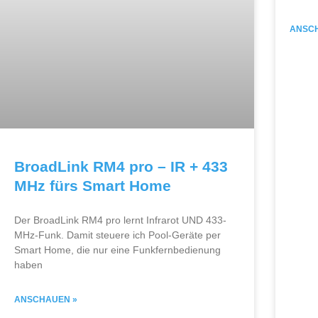
ANSC
BroadLink RM4 pro – IR + 433
MHz fürs Smart Home
Der BroadLink RM4 pro lernt Infrarot UND 433-
MHz-Funk. Damit steuere ich Pool-Geräte per
Smart Home, die nur eine Funkfernbedienung
haben
ANSCHAUEN »