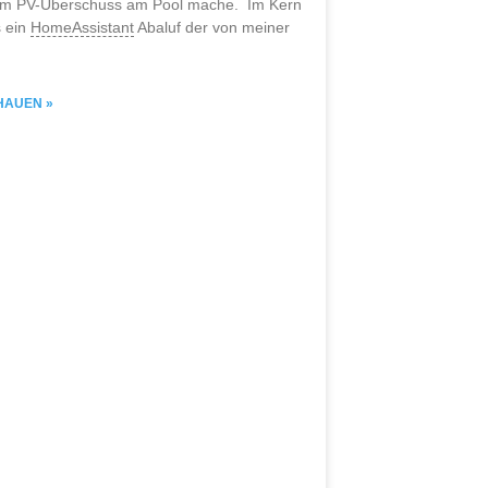
m PV-Überschuss am Pool mache. Im Kern
s ein
HomeAssistant
Abaluf der von meiner
HAUEN »