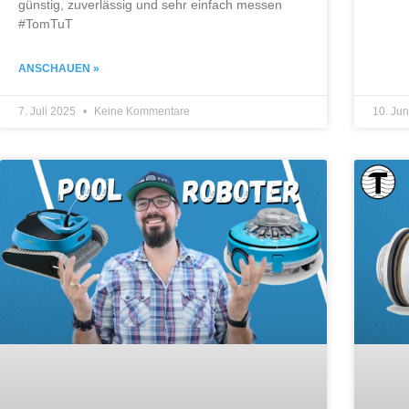
günstig, zuverlässig und sehr einfach messen
#TomTuT
ANSCHAUEN »
7. Juli 2025
Keine Kommentare
10. Ju