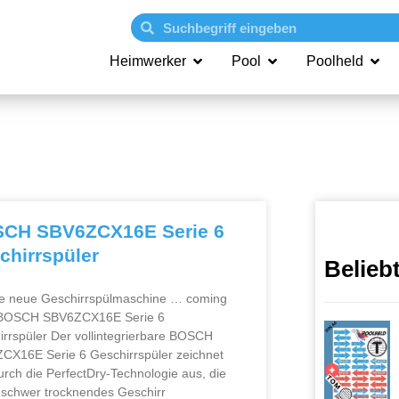
Heimwerker
Pool
Poolheld
CH SBV6ZCX16E Serie 6
chirrspüler
Belieb
e neue Geschirrspülmaschine … coming
BOSCH SBV6ZCX16E Serie 6
irrspüler Der vollintegrierbare BOSCH
CX16E Serie 6 Geschirrspüler zeichnet
urch die PerfectDry‑Technologie aus, die
t schwer trocknendes Geschirr