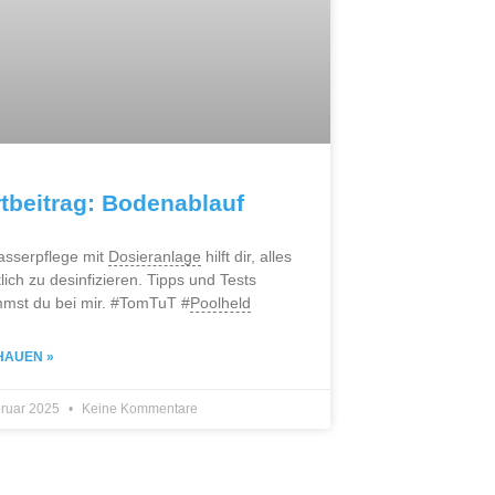
rtbeitrag: Bodenablauf
asserpflege mit
Dosieranlage
hilft dir, alles
lich zu desinfizieren. Tipps und Tests
mst du bei mir. #TomTuT #
Poolheld
HAUEN »
bruar 2025
Keine Kommentare