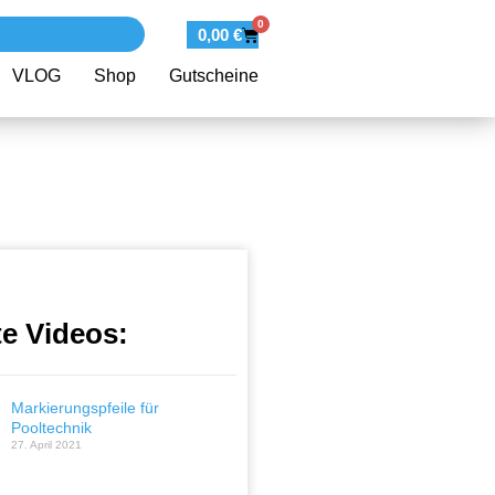
0
0,00
€
VLOG
Shop
Gutscheine
te Videos:
Markierungspfeile für
Pooltechnik
27. April 2021