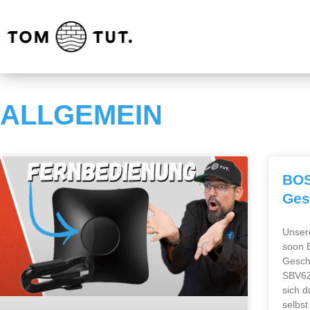
ALLGEMEIN
BOS
Ges
Unser
soon 
Gesch
SBV6Z
sich d
selbs