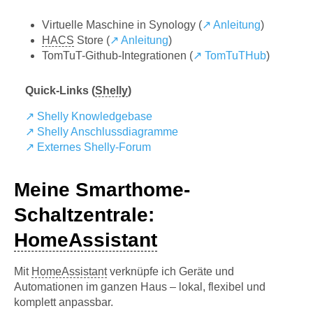
Virtuelle Maschine in Synology (
↗ Anleitung
)
HACS
Store (
↗ Anleitung
)
TomTuT-Github-Integrationen (
↗ TomTuTHub
)
Quick-Links (
Shelly
)
↗ Shelly Knowledgebase
↗ Shelly Anschlussdiagramme
↗ Externes Shelly-Forum
Meine Smarthome-
Schaltzentrale:
HomeAssistant
Mit
HomeAssistant
verknüpfe ich Geräte und
Automationen im ganzen Haus – lokal, flexibel und
komplett anpassbar.