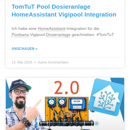
TomTuT Pool Dosieranlage
HomeAssistant Vigipool Integration
Ich habe eine
HomeAssistant
-Integration für die
Poolsana
-Vigipool-
Dosieranlage
geschrieben. #TomTuT
ANSCHAUEN »
15. Mai 2026
Keine Kommentare