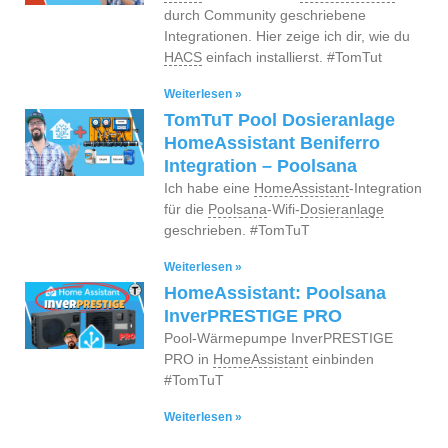
durch Community geschriebene
Integrationen. Hier zeige ich dir, wie du
HACS
einfach installierst. #TomTut
Weiterlesen »
TomTuT Pool Dosieranlage
HomeAssistant Beniferro
Integration – Poolsana
Ich habe eine
HomeAssistant
-Integration
für die
Poolsana
-Wifi-
Dosieranlage
geschrieben. #TomTuT
Weiterlesen »
HomeAssistant: Poolsana
InverPRESTIGE PRO
Pool-Wärmepumpe InverPRESTIGE
PRO in
HomeAssistant
einbinden
#TomTuT
Weiterlesen »