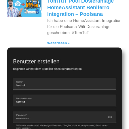
TomTuT Pool Dosieranlage
HomeAssistant Beniferro
Integration – Poolsana
Ich habe eine
HomeAssistant
-Integration
für die
Poolsana
-Wifi-
Dosieranlage
geschrieben. #TomTuT
Weiterlesen »