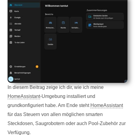
In diesem Beitrag zeige ich dir, wie ich meine
HomeAssistant
-Umgebung installiert und
grundkonfiguriert habe. Am Ende steht
HomeAssistant
für das Steuern von allen möglichen smarten
Steckdosen, Saugrobotern oder auch Pool-Zubehör zur
Verfügung.