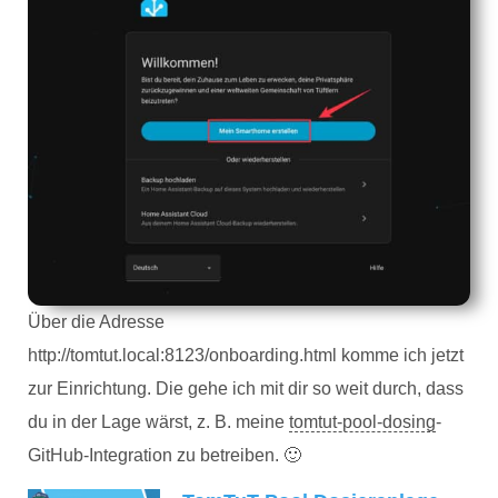
Über die Adresse
http://tomtut.local:8123/onboarding.html komme ich jetzt
zur Einrichtung. Die gehe ich mit dir so weit durch, dass
du in der Lage wärst, z. B. meine
tomtut-pool-dosing
-
GitHub-Integration zu betreiben. 🙂