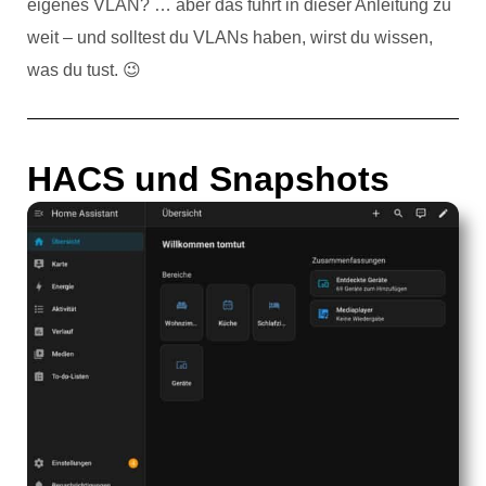
eigenes VLAN? … aber das führt in dieser Anleitung zu
weit – und solltest du VLANs haben, wirst du wissen,
was du tust. 😉
HACS und Snapshots