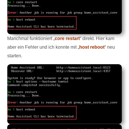
Manchmal funktioniert „
core restart
“ direkt. Hier kam
aber ein Fehler und ich konnte mit „
host reboot
“ neu
starten.