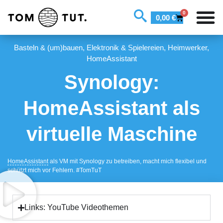
0
0,00
€
Basteln & (um)bauen
,
Elektronik & Spielereien
,
Heimwerker
,
HomeAssistant
Synology:
HomeAssistant als
virtuelle Maschine
HomeAssistant
als VM mit Synology zu betreiben, macht mich flexibel und
schützt mich vor Fehlern. #TomTuT
Links: YouTube Videothemen