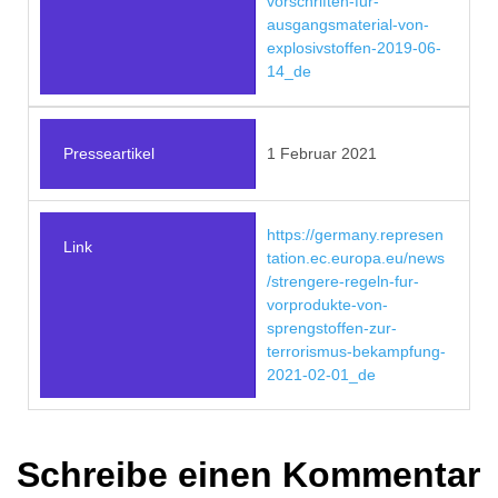
vorschriften-fur-
ausgangsmaterial-von-
explosivstoffen-2019-06-
14_de
Presseartikel
1 Februar 2021
https://germany.represen
Link
tation.ec.europa.eu/news
/strengere-regeln-fur-
vorprodukte-von-
sprengstoffen-zur-
terrorismus-bekampfung-
2021-02-01_de
Schreibe einen Kommentar