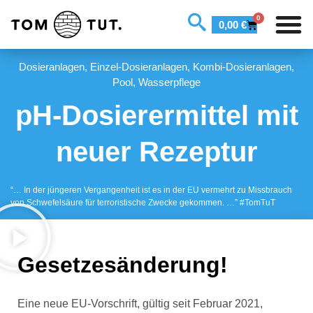
0
0,00
€
Dosieranlagen
,
Einzel-Dosieranlagen
,
Kombi-Dosieranlagen
,
Pool
,
Wasserpflege
pH-Dosierermittel mit
neuer Rezeptur
“… In der jüngeren Vergangenheit ist es in der EU vermehrt zu Missbrauch
von Schwefelsäure für terroristische Zwecke gekommen. …” #TomTuT
Gesetzesänderung!
Eine neue EU-Vorschrift, gültig seit Februar 2021,