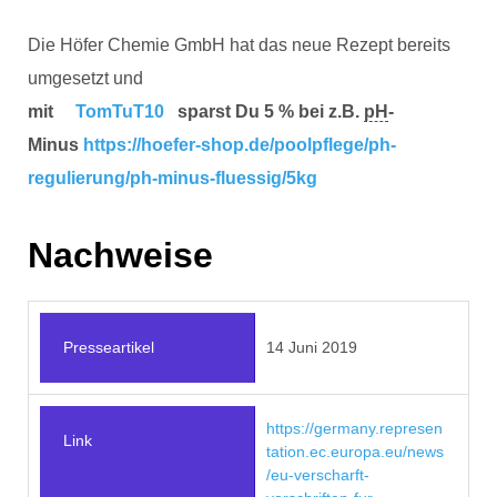
Die Höfer Chemie GmbH hat das neue Rezept bereits
umgesetzt und
mit
TomTuT10
sparst Du 5 % bei z.B.
pH
-
Minus
https://hoefer-shop.de/poolpflege/ph-
regulierung/ph-minus-fluessig/5kg
Nachweise
Presseartikel
14 Juni 2019
https://germany.represen
Link
tation.ec.europa.eu/news
/eu-verscharft-