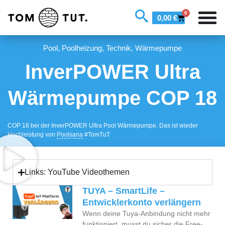
0
0,00
€
Pool
,
Poolheizung
,
Technik
,
Wärmepumpe
InverPOWER Ultra
Wärmepumpe COP 18
COP 18 bei der InverPOWER Ultra Pool Wärmepumpe. Das ist wieder
Hochleistung von
Poolsana
#TomTuT
Links: YouTube Videothemen
TUYA – SmartLife –
Entwicklerkonto verlängern
Wenn deine Tuya-Anbindung nicht mehr
funktioniert, musst du sicher die Free-