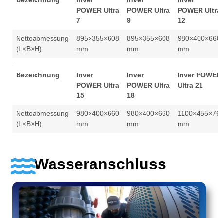
POWER Ultra
POWER Ultra
POWER Ultr
7
9
12
Nettoabmessung
895×355×608
895×355×608
980×400×66
(L×B×H)
mm
mm
mm
Bezeichnung
Inver
Inver
Inver POWE
POWER Ultra
POWER Ultra
Ultra 21
15
18
Nettoabmessung
980×400×660
980×400×660
1100×455×7
(L×B×H)
mm
mm
mm
Wasseranschluss