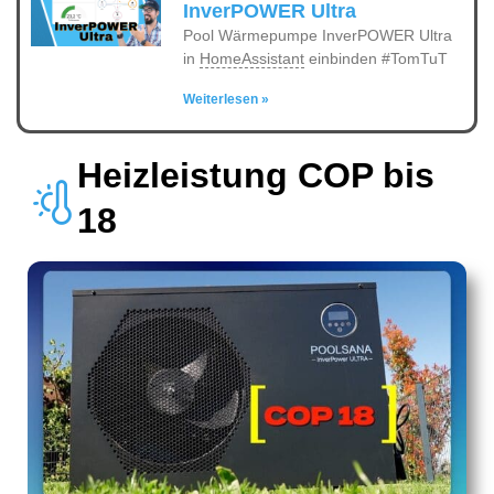
InverPOWER Ultra
Pool Wärmepumpe InverPOWER Ultra
in
HomeAssistant
einbinden #TomTuT
Weiterlesen »
Heizleistung COP bis
18