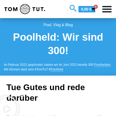
0
0,00
€
Pool
,
Vlog & Blog
Poolheld: Wir sind
300!
Im Februar 2022 gegründet, haben wir im Juni 2022 bereits 300
Poolhelden
.
Wir können stolz sein #TomTuT #
Poolheld
Tue Gutes und rede
darüber