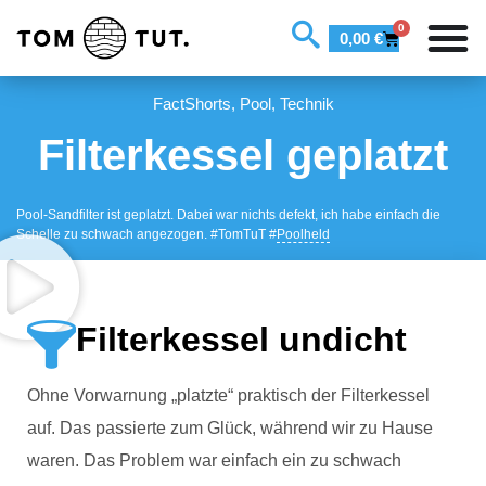
0
0,00
€
FactShorts
,
Pool
,
Technik
Filterkessel geplatzt
Pool-Sandfilter ist geplatzt. Dabei war nichts defekt, ich habe einfach die
Schelle zu schwach angezogen. #TomTuT #
Poolheld
Filterkessel undicht
Ohne Vorwarnung „platzte“ praktisch der Filterkessel
auf. Das passierte zum Glück, während wir zu Hause
waren. Das Problem war einfach ein zu schwach