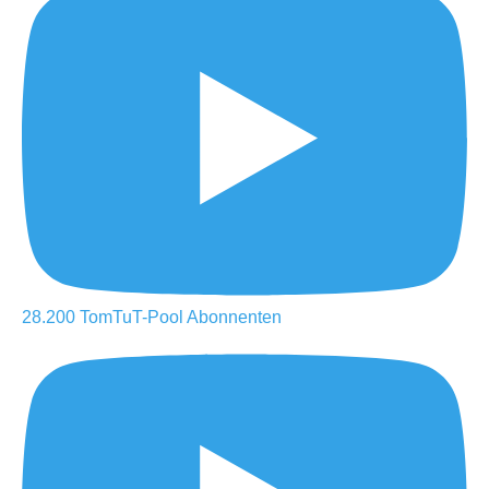
28.200
TomTuT-Pool
Abonnenten