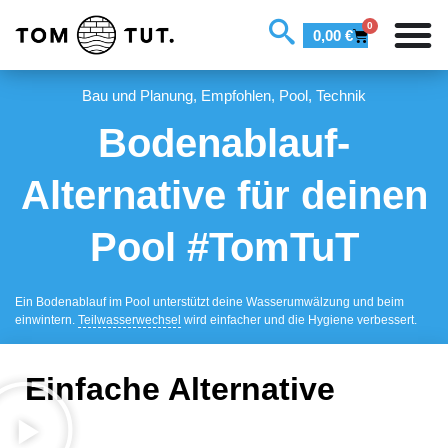
0
0,00
€
Bau und Planung
,
Empfohlen
,
Pool
,
Technik
Bodenablauf-
Alternative für deinen
Pool #TomTuT
Ein Bodenablauf im Pool unterstützt deine Wasserumwälzung und beim
einwintern.
Teilwasserwechsel
wird einfacher und die Hygiene verbessert.
Einfache Alternative