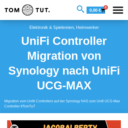
0
0,00
€
Elektronik & Spielereien
,
Heimwerker
UniFi Controller
Migration von
Synology nach UniFi
UCG-MAX
Migration vom Unifii Controllers auf der Synology NAS zum Unifi UCG-Max
Controller #TomTuT