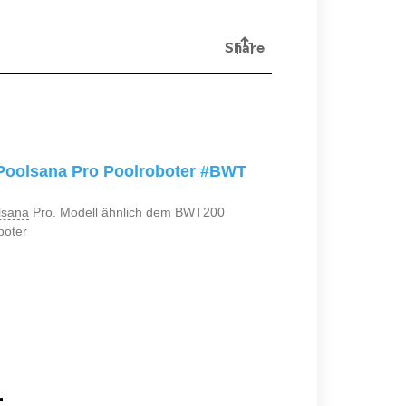
Poolsana Pro Poolroboter #BWT
lsana
Pro. Modell ähnlich dem BWT200
boter
r