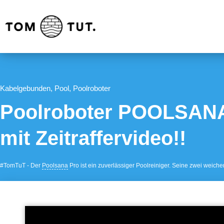
Kabelgebunden
,
Pool
,
Poolroboter
Poolroboter POOLSANA
mit Zeitraffervideo!!
#TomTuT - Der
Poolsana
Pro ist ein zuverlässiger Poolreiniger. Seine zwei weiche