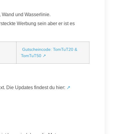
n, Wand und Wasserlinie.
ersteckte Werbung sein aber er ist es
Gutscheincode: TomTuT20 &
TomTuT50 ↗
t. Die Updates findest du hier:
↗️