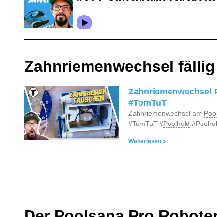
Zahnriemenwechsel fällig
Zahnriemenwechsel 
#TomTuT
Zahnriemenwechsel am
Poo
#TomTuT #
Poolheld
#Poolro
Weiterlesen »
Der Poolsana Pro Robote