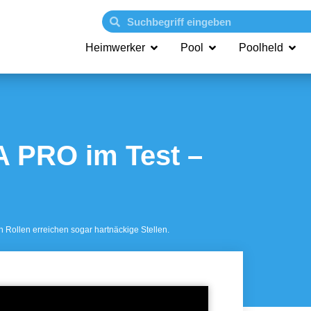
Heimwerker
Pool
Poolheld
 PRO im Test –
n Rollen erreichen sogar hartnäckige Stellen.