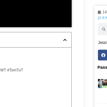
14
6 
Jetzt
Pass
#BWT #TomTuT