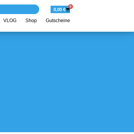
0
0,00
€
VLOG
Shop
Gutscheine