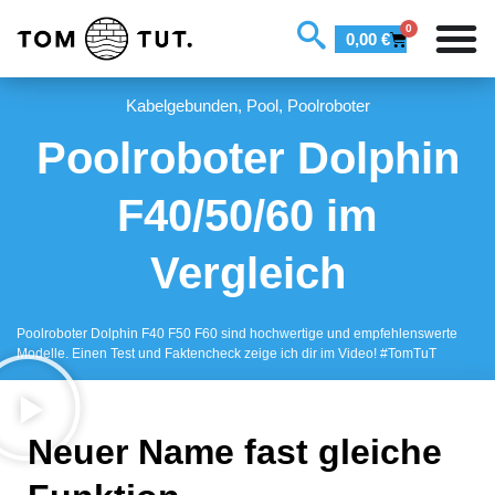
0
0,00
€
Kabelgebunden
,
Pool
,
Poolroboter
Poolroboter Dolphin
F40/50/60 im
Vergleich
Poolroboter Dolphin F40 F50 F60 sind hochwertige und empfehlenswerte
Modelle. Einen Test und Faktencheck zeige ich dir im Video! #TomTuT
Neuer Name fast gleiche