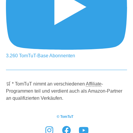
3.260
TomTuT-Base
Abonnenten
🛒 * TomTuT nimmt an verschiedenen
Affiliate
-
Programmen teil und verdient auch als Amazon-Partner
an qualifizierten Verkäufen.
© TomTuT