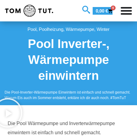
0
0,00
€
Pool
,
Poolheizung
,
Wärmepumpe
,
Winter
Pool Inverter-,
Wärmepumpe
einwintern
Die Pool-Inverter-Wärmepumpe Einwintern ist einfach und schnell gemacht.
Warum Eis auch im Sommer entsteht, erkläre ich dir auch noch. #TomTuT
Die Pool Wärmepumpe und Inverterwärmepumpe
einwintern ist einfach und schnell gemacht.