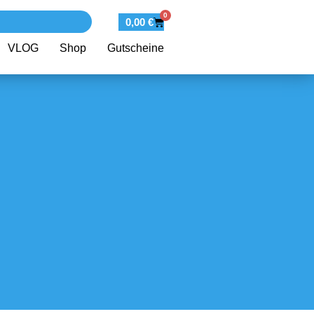
0
0,00
€
VLOG
Shop
Gutscheine