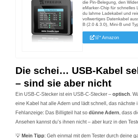
die Pin-Belegung, den Wide
eMarker-Chip für schnelles 
du lahme Ladekabel und rein
vollwertiges Datenkabel aus
B (2.0 & 3.0), Mini-B und Typ
🛒* Amazon
Die schei… USB-Kabel seh
– sind sie aber nicht
Ein USB-C-Stecker ist ein USB-C-Stecker –
optisch
. W
eine Kabel hat alle Adern und lädt schnell, das nächste 
Fehlanzeige: Das Billigteil hat so
dünne Adern
, dass d
Ansehen kannst du’s ihnen nicht – aber kurz in den Test
💡
Mein Tipp
: Geh einmal mit dem Tester durch deine ga