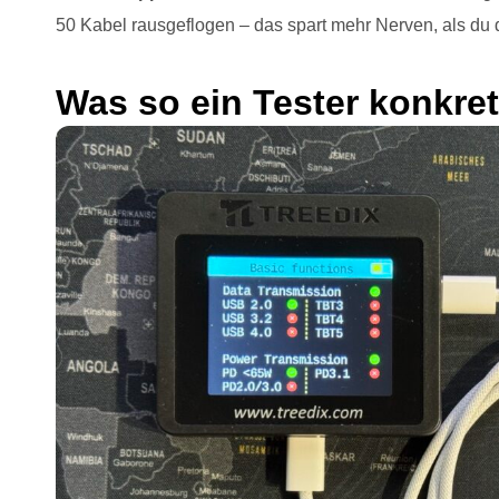
50 Kabel rausgeflogen – das spart mehr Nerven, als du 
Was so ein Tester konkret