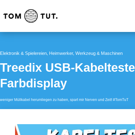
Elektronik & Spielereien
,
Heimwerker
,
Werkzeug & Maschinen
Treedix USB-Kabeltester
Farbdisplay
weniger Müllkabel herumliegen zu haben, spart mir Nerven und Zeit! #TomTuT