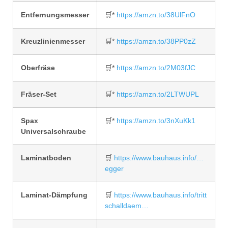
Entfernungsmesser
🛒*
https://amzn.to/38UlFnO
Kreuzlinienmesser
🛒*
https://amzn.to/38PP0zZ
Oberfräse
🛒*
https://amzn.to/2M03fJC
Fräser-Set
🛒*
https://amzn.to/2LTWUPL
Spax
🛒*
https://amzn.to/3nXuKk1
Universalschraube
Laminatboden
🛒
https://www.bauhaus.info/…
egger
Laminat-Dämpfung
🛒
https://www.bauhaus.info/tritt
schalldaem…