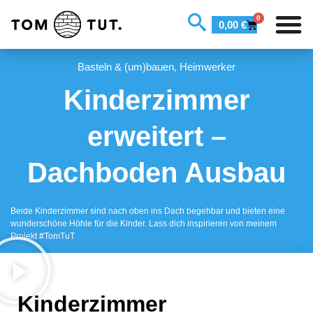
0
0,00
€
Basteln & (um)bauen
,
Heimwerker
Kinderzimmer
erweitert –
Dachboden Ausbau
Beide Kinderzimmer sind nach oben ins Dach begehbar und bieten eine
wunderschöne Höhle für die Kinder. Lass dich inspirieren von meinem
Projekt #TomTuT
Kinderzimmer