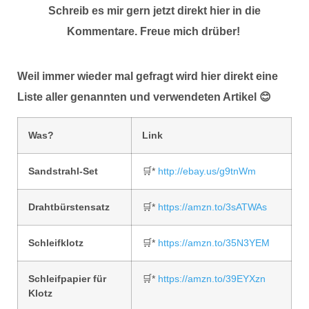
Schreib es mir gern jetzt direkt hier in die
Kommentare. Freue mich drüber!
Weil immer wieder mal gefragt wird hier direkt eine
Liste aller genannten und verwendeten Artikel 😊
Was?
Link
Sandstrahl-Set
🛒*
http://ebay.us/g9tnWm
Drahtbürstensatz
🛒*
https://amzn.to/3sATWAs
Schleifklotz
🛒*
https://amzn.to/35N3YEM
Schleifpapier für
🛒*
https://amzn.to/39EYXzn
Klotz