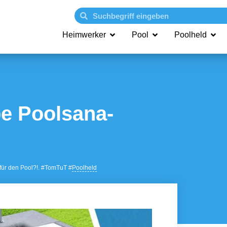
Heimwerker
Pool
Poolheld
pe Poolsana-
 für den Pool?!. #TomTuT #
Poolheld