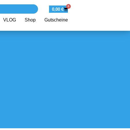
0
0,00
€
VLOG
Shop
Gutscheine