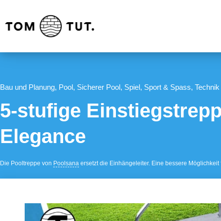
Bau und Planung
,
Pool
,
Sicherer Pool
,
Spiel, Sport & Spass
,
Technik
5-stufige Einstiegstrep
Elegance
Die Pooltreppe von
Poolsana
ersetzt die Einhängeleiter. Eine bessere Möglichkeit