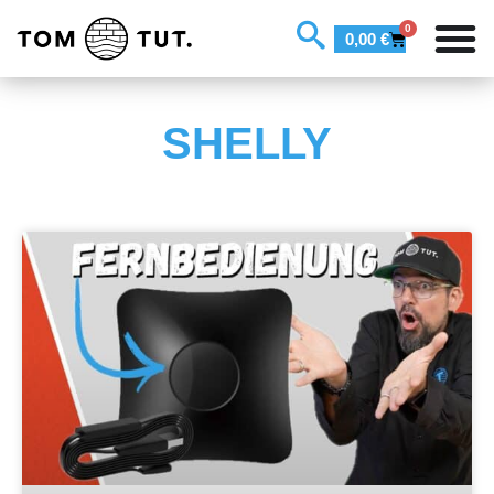
0
0,00
€
SHELLY