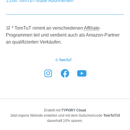
3.260
TomTuT-Base
Abonnenten
🛒 * TomTuT nimmt an verschiedenen
Affiliate
-
Programmen teil und verdient auch als Amazon-Partner
an qualifizierten Verkäufen.
© TomTuT
Erstellt mit
TYPORY Cloud
Jetzt eigene Website erstellen und mit dem Gutscheincode
TomTuT10
dauerhaft 10% sparen.