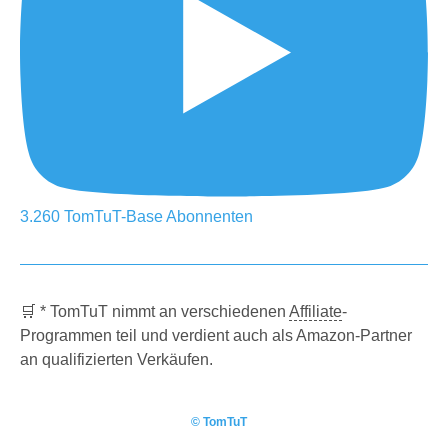
3.260
TomTuT-Base
Abonnenten
🛒 * TomTuT nimmt an verschiedenen
Affiliate
-
Programmen teil und verdient auch als Amazon-Partner
an qualifizierten Verkäufen.
© TomTuT