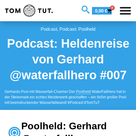
0
0,00
€
Podcast
,
Podcast: Poolheld
Podcast: Heldenreise
von Gerhard
@waterfallhero #007
Gerhards Pool mit Wasserfall-Charme! Der
Poolheld
WaterFallHero hat in
der Steiermark ein echtes Meisterwerk geschaffen – ein 9x5m großer Pool
mit beeindruckender Wasserfallwand! #Podcast #TomTuT
Poolheld: Gerhard