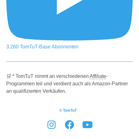
3.260
TomTuT-Base
Abonnenten
🛒 * TomTuT nimmt an verschiedenen
Affiliate
-
Programmen teil und verdient auch als Amazon-Partner
an qualifizierten Verkäufen.
© TomTuT