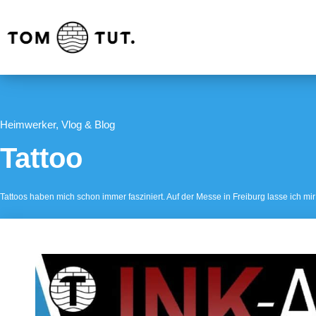
Heimwerker
,
Vlog & Blog
Tattoo
Tattoos haben mich schon immer fasziniert. Auf der Messe in Freiburg lasse ich m