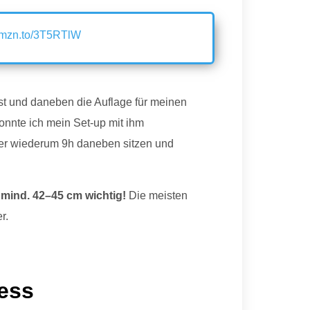
/amzn.to/3T5RTlW
bst und daneben die Auflage für meinen
onnte ich mein Set-up mit ihm
er wiederum 9h daneben sitzen und
n
mind. 42–45 cm wichtig!
Die meisten
r.
ess