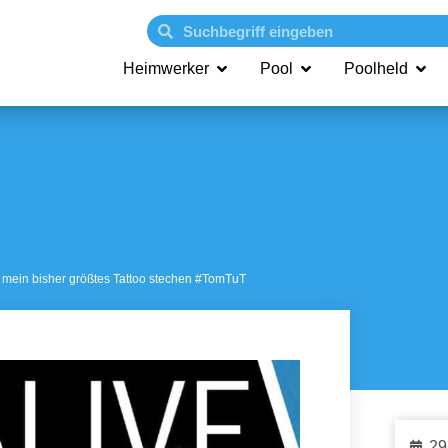
Heimwerker
Pool
Poolheld
ir mein bisher größtes Tattoo stechen #TomTuT
29