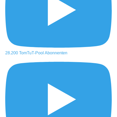
28.200
TomTuT-Pool
Abonnenten