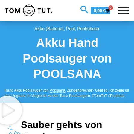
0
0,00
€
Akku (Batterie)
,
Pool
,
Poolroboter
Akku Hand
Poolsauger von
POOLSANA
Hand Akku Poolsauger von
Poolsana
. Zungenbrecher? Geht so. Ich zeige dir
das Upgrade im Vergleich zu den Telsa Poolsaugern. #TomTuT #
Poolheld
Sauber gehts von