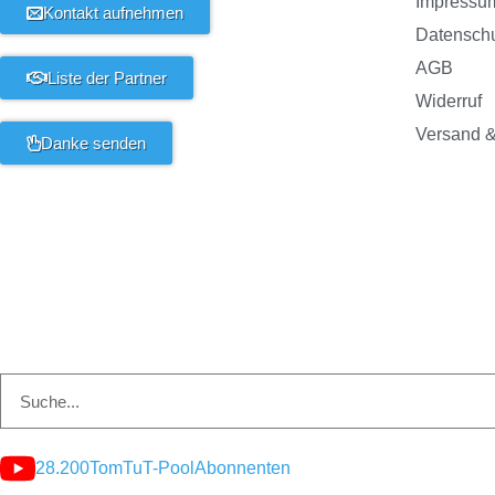
Impressu
Kontakt aufnehmen
Datensch
AGB
Liste der Partner
Widerruf
Versand &
Danke senden
28.200
TomTuT-Pool
Abonnenten